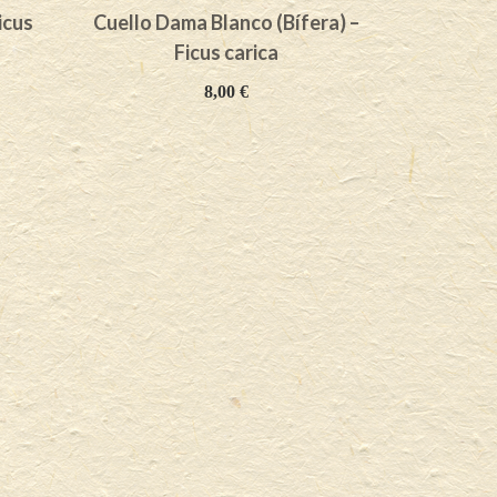
icus
Cuello Dama Blanco (Bífera) –
Coll Damm
Ficus carica
8,00
€