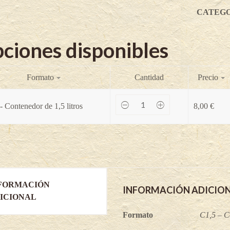
CATEG
ciones disponibles
Formato
Cantidad
Precio
Banane
- Contenedor de 1,5 litros
8,00
€
(Bífera)
-
Ficus
carica
quantity
FORMACIÓN
INFORMACIÓN ADICIO
ICIONAL
Formato
C1,5 – Co