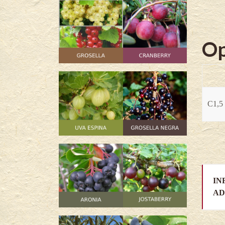
Op
C1,5 
IN
AD