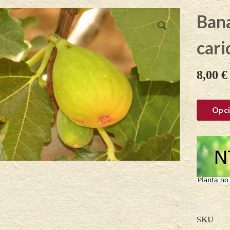
Bana
cari
8,00
€
Opci
SKU