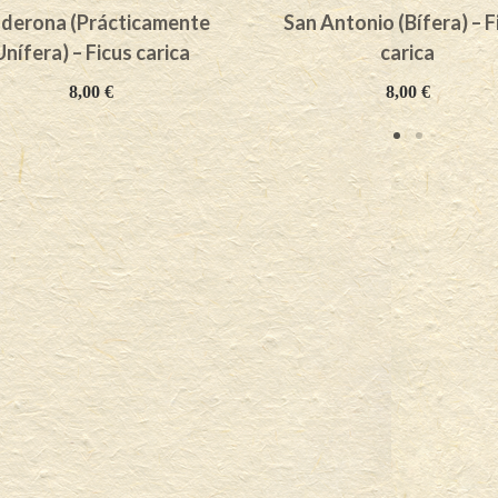
lderona (Prácticamente
San Antonio (Bífera) – F
Unífera) – Ficus carica
carica
8,00
€
8,00
€