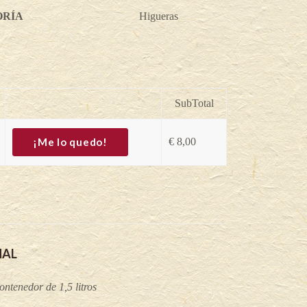
ORÍA
Higueras
SubTotal
¡Me lo quedo!
€
8,00
NAL
ntenedor de 1,5 litros