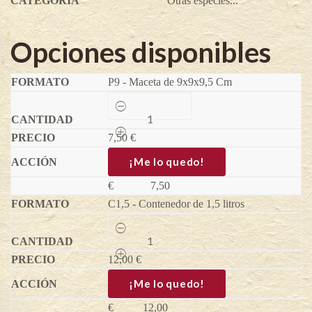
CATEGORÍA
Otras especies...
Opciones disponibles
P9 - Maceta de 9x9x9,5 Cm
Chirivia
de
azúcar
7,50
Sium
€
sisarum
-
¡Me lo quedo!
Sium
sisarum
€
7,50
quantity
C1,5 - Contenedor de 1,5 litros
Chirivia
de
azúcar
12,00
Sium
€
sisarum
-
¡Me lo quedo!
Sium
sisarum
€
12,00