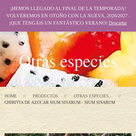
¡HEMOS LLEGADO AL FINAL DE LA TEMPORADA!
VOLVEREMOS EN OTOÑO CON LA NUEVA, 2026/2027 .
¡QUE TENGÁIS UN FANTÁSTICO VERANO!
Descartar
Otras especies
HOME
PRODUCTOS
OTRAS ESPECIES...
CHIRIVIA DE AZÚCAR SIUM SISARUM - SIUM SISARUM