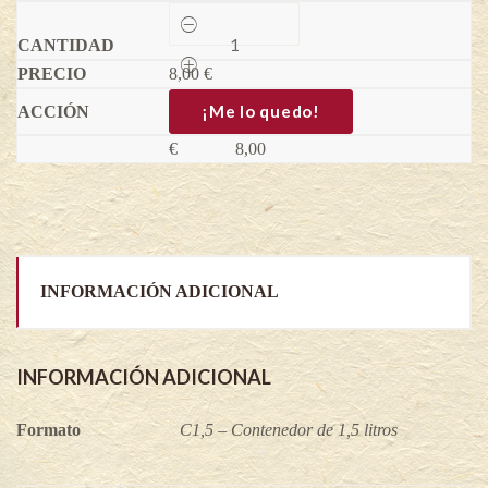
Conadria
(Bífera)
-
8,00
Ficus
€
carica
quantity
¡Me lo quedo!
€
8,00
INFORMACIÓN ADICIONAL
INFORMACIÓN ADICIONAL
Formato
C1,5 – Contenedor de 1,5 litros