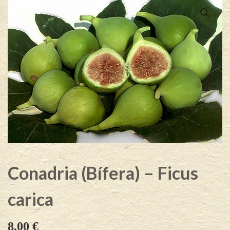
Conadria (Bífera) – Ficus
carica
8,00
€