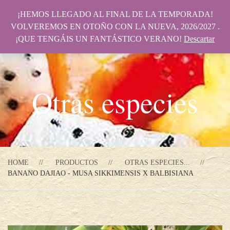
¡HEMOS LLEGADO AL FINAL DE LA TEMPORADA!
VOLVEREMOS EN OTOÑO CON LA NUEVA, 2026/2027 .
¡QUE TENGÁIS UN FANTÁSTICO VERANO!
Descartar
Otras especies
HOME
PRODUCTOS
OTRAS ESPECIES...
BANANO DAJIAO - MUSA SIKKIMENSIS X BALBISIANA