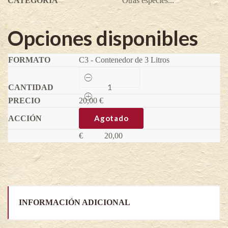
CATEGORÍA
Otras especies...
Opciones disponibles
C3 - Contenedor de 3 Litros
Banano
Dajiao
-
20,00
Musa
€
sikkimensis
x
Agotado
balbisiana
quantity
€
20,00
INFORMACIÓN ADICIONAL