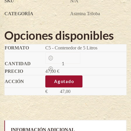
SKU
N/A
CATEGORÍA
Asimina Triloba
Opciones disponibles
C5 - Contenedor de 5 Litros
Pawpaw
Davis
-
47,00
Asimina
€
triloba
(Variedad
Agotado
injertada)
quantity
€
47,00
INFORMACIÓN ADICIONAL