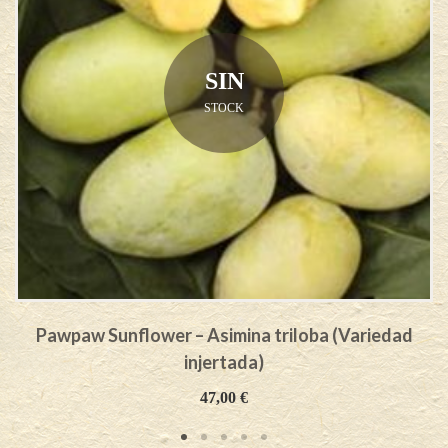
SIN
STOCK
Pawpaw Sunflower – Asimina triloba (Variedad
injertada)
47,00
€