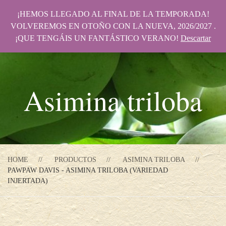
¡HEMOS LLEGADO AL FINAL DE LA TEMPORADA!
VOLVEREMOS EN OTOÑO CON LA NUEVA, 2026/2027 .
¡QUE TENGÁIS UN FANTÁSTICO VERANO!
Descartar
Asimina triloba
HOME
PRODUCTOS
ASIMINA TRILOBA
PAWPAW DAVIS - ASIMINA TRILOBA (VARIEDAD
INJERTADA)