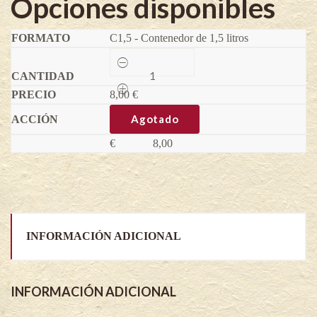
Opciones disponibles
C1,5 - Contenedor de 1,5 litros
Ruibarbo
Fultons
Strawberry
8,00
Surprise-
€
Rheum
rhabarbarum
Agotado
quantity
€
8,00
INFORMACIÓN ADICIONAL
INFORMACIÓN ADICIONAL