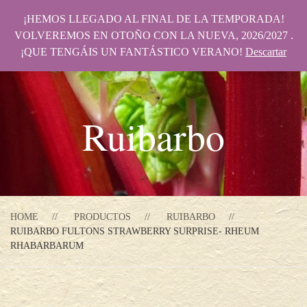
¡HEMOS LLEGADO AL FINAL DE LA TEMPORADA!
VOLVEREMOS EN OTOÑO CON LA NUEVA, 2026/2027 .
¡QUE TENGÁIS UN FANTÁSTICO VERANO!
Descartar
Ruibarbo
HOME
PRODUCTOS
RUIBARBO
RUIBARBO FULTONS STRAWBERRY SURPRISE- RHEUM
RHABARBARUM