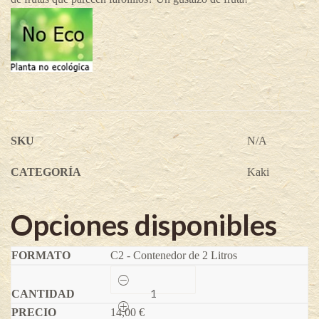
SKU
N/A
CATEGORÍA
Kaki
Opciones disponibles
C2 - Contenedor de 2 Litros
Fuyu
-
Diospyros
14,00
kaki
€