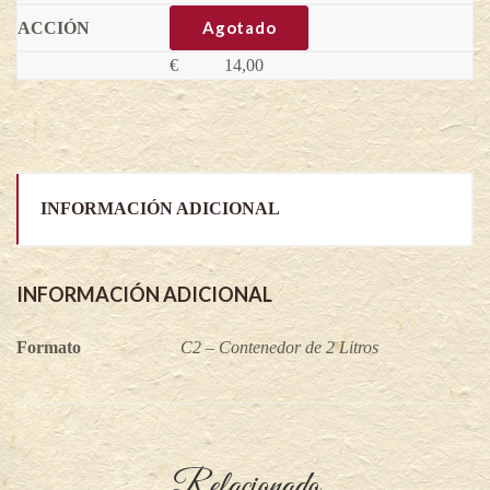
(Variedad
injertada)
Agotado
quantity
€
14,00
INFORMACIÓN ADICIONAL
INFORMACIÓN ADICIONAL
Formato
C2 – Contenedor de 2 Litros
Relacionado