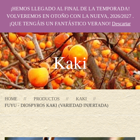
¡HEMOS LLEGADO AL FINAL DE LA TEMPORADA!
VOLVEREMOS EN OTOÑO CON LA NUEVA, 2026/2027 .
¡QUE TENGÁIS UN FANTÁSTICO VERANO!
Descartar
Kaki
HOME
PRODUCTOS
KAKI
FUYU - DIOSPYROS KAKI (VARIEDAD INJERTADA)