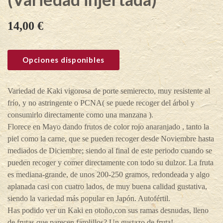
14,00
€
Opciones disponibles
Variedad de Kaki vigorosa de porte semierecto, muy resistente al
frío, y no astringente o PCNA( se puede recoger del árbol y
consumirlo directamente como una manzana ).
Florece en Mayo dando frutos de color rojo anaranjado , tanto la
piel como la carne, que se pueden recoger desde Noviembre hasta
mediados de Diciembre; siendo al final de este periodo cuando se
pueden recoger y comer directamente con todo su dulzor. La fruta
es mediana-grande, de unos 200-250 gramos, redondeada y algo
aplanada casi con cuatro lados, de muy buena calidad gustativa,
siendo la variedad más popular en Japón. Autofértil.
Has podido ver un Kaki en otoño,con sus ramas desnudas, lleno
de frutas que parecen farolillos? Un gustazo de fruta!