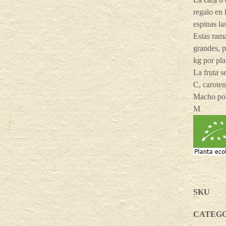
regalo en 
espinas la
Estas rama
grandes, 
kg por pl
La fruta s
C, caroten
Macho pol
M
SKU
CATEG