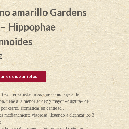
no amarillo Gardens
 – Hippophae
mnoides
€
ones disponibles
t es una variedad rusa, que como tarjeta de
ón, tiene a la menor acidez y mayor «dulzura» de
 por cierto, aromáticas en cantidad..
es medianamente vigorosa, llegando a alcanzar los 3
a.
de la carta de presentación, no es mala, sino un