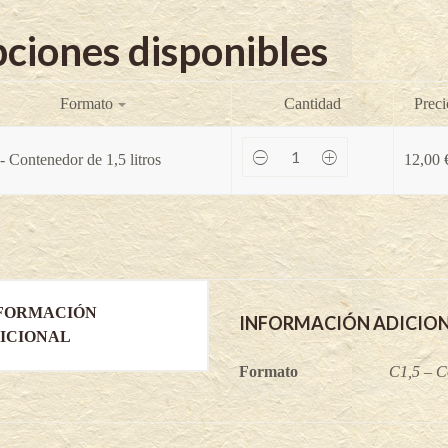
ciones disponibles
Formato
Cantidad
Preci
Espino
- Contenedor de 1,5 litros
12,00
amarillo
Gardens
Gift
-
Hippophae
rhamnoides
quantity
FORMACIÓN
INFORMACIÓN ADICIO
ICIONAL
Formato
C1,5 – Co