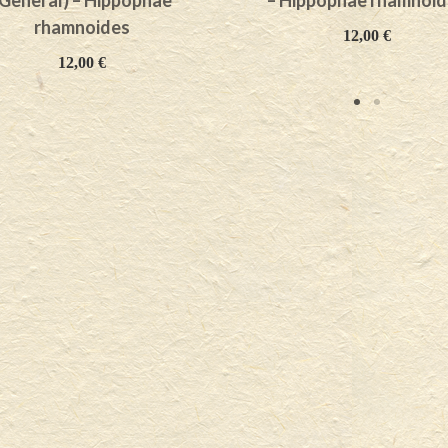
(General) – Hippophae
– Hippophae rhamnoid
rhamnoides
12,00
€
12,00
€