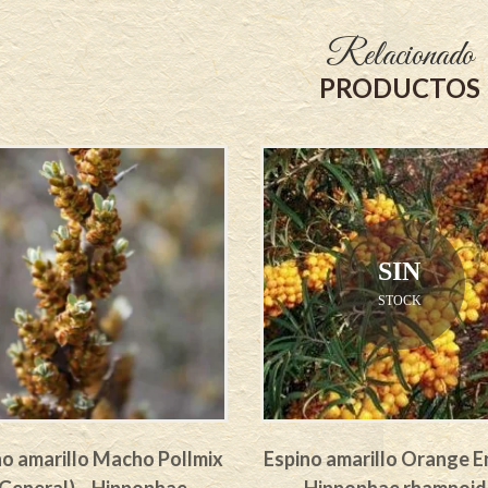
Relacionado
PRODUCTOS
SIN
STOCK
no amarillo Macho Pollmix
Espino amarillo Orange 