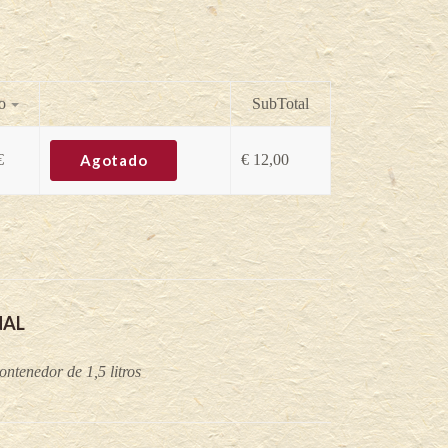
o
SubTotal
€
Agotado
€
12,00
NAL
ntenedor de 1,5 litros