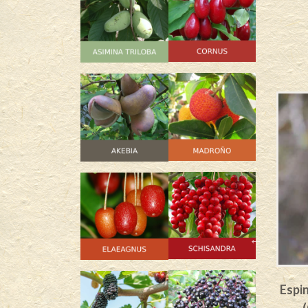
SIN
STOCK
tofértil
Espino amarillo Macho Pollmix
Espi