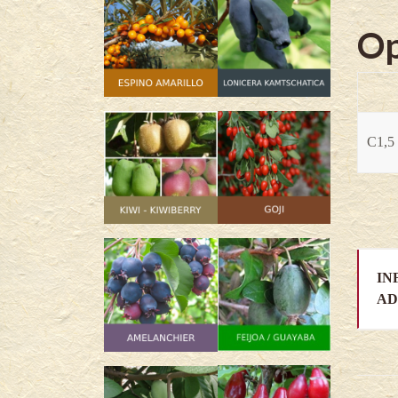
Op
C1,5 
IN
AD