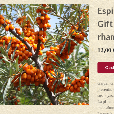
Espi
Gift
rha
12,00
Opci
Garden Gif
presentaci
sus bayas,
La planta 
m de altur
La cara b 