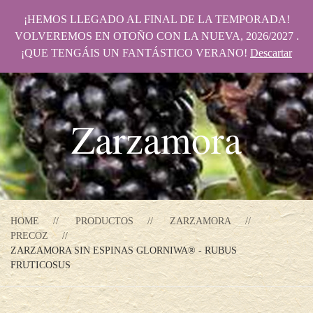
¡HEMOS LLEGADO AL FINAL DE LA TEMPORADA!
VOLVEREMOS EN OTOÑO CON LA NUEVA, 2026/2027 .
¡QUE TENGÁIS UN FANTÁSTICO VERANO!
Descartar
Zarzamora
HOME
PRODUCTOS
ZARZAMORA
PRECOZ
ZARZAMORA SIN ESPINAS GLORNIWA® - RUBUS
FRUTICOSUS