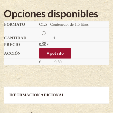
Opciones disponibles
C1,5 - Contenedor de 1,5 litros
Zarzamora
sin
espinas
9,50
Glorniwa®
€
-
Rubus
Agotado
fruticosus
quantity
€
9,50
INFORMACIÓN ADICIONAL