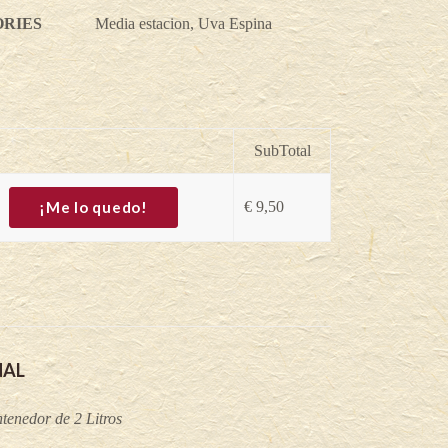
RIES
Media estacion
,
Uva Espina
SubTotal
¡Me lo quedo!
€
9,50
NAL
tenedor de 2 Litros