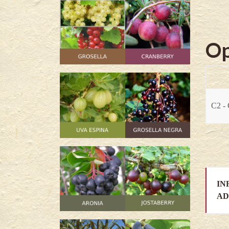
Op
C2 - 
IN
AD