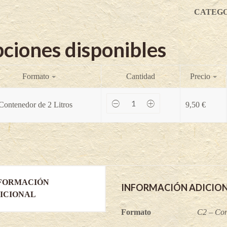
CATEGO
ciones disponibles
Formato
Cantidad
Precio
Uva
Contenedor de 2 Litros
9,50
€
espina
Hinnonmaki
Grün
-
Ribes
uva
crispa
quantity
FORMACIÓN
INFORMACIÓN ADICIO
ICIONAL
Formato
C2 – Con