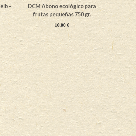
elb –
DCM Abono ecológico para
Uva espin
frutas pequeñas 750 gr.
10,00
€