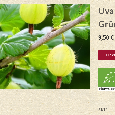
Uva
Grün
9,50
€
Opci
SKU