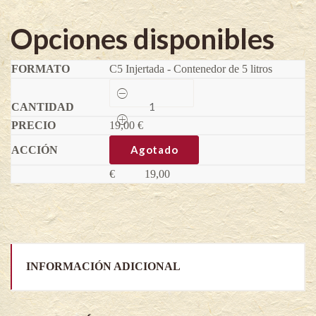
Opciones disponibles
C5 Injertada - Contenedor de 5 litros
Nashi
Hosui
-
19,00
Pyrus
€
pyrifolia
(Variedad
Agotado
injertada)
quantity
€
19,00
INFORMACIÓN ADICIONAL