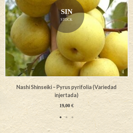
SIN
STOCK
Nashi Shinseiki – Pyrus pyrifolia (Variedad
injertada)
19,00
€