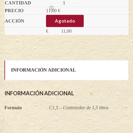
autofértil
Solo
11,00
-
€
Actinidia
deliciosa
Agotado
quantity
€
11,00
INFORMACIÓN ADICIONAL
INFORMACIÓN ADICIONAL
Formato
C1,5 – Contenedor de 1,5 litros