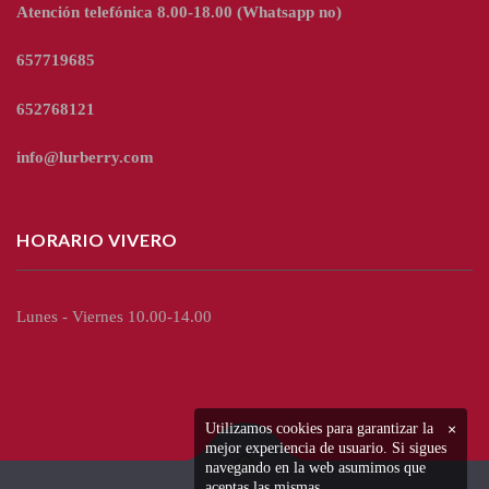
Atención telefónica 8.00-18.00
(Whatsapp no)
657719685
652768121
info@lurberry.com
HORARIO VIVERO
Lunes - Viernes 10.00-14.00
Utilizamos cookies para garantizar la
×
mejor experiencia de usuario. Si sigues
navegando en la web asumimos que
aceptas las mismas