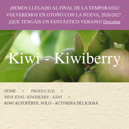
¡HEMOS LLEGADO AL FINAL DE LA TEMPORADA!
VOLVEREMOS EN OTOÑO CON LA NUEVA, 2026/2027 .
¡QUE TENGÁIS UN FANTÁSTICO VERANO!
Descartar
Kiwi - Kiwiberry
HOME
PRODUCTOS
MINI KIWI- KIWIBERRY - KIWI
KIWI AUTOFÉRTIL SOLO - ACTINIDIA DELICIOSA