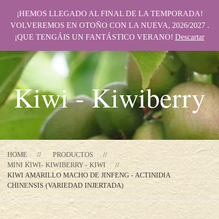
¡HEMOS LLEGADO AL FINAL DE LA TEMPORADA!
VOLVEREMOS EN OTOÑO CON LA NUEVA, 2026/2027 .
¡QUE TENGÁIS UN FANTÁSTICO VERANO!
Descartar
Kiwi - Kiwiberry
HOME
PRODUCTOS
MINI KIWI- KIWIBERRY - KIWI
KIWI AMARILLO MACHO DE JINFENG - ACTINIDIA
CHINENSIS (VARIEDAD INJERTADA)