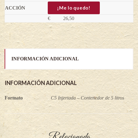
Jinfeng
-
¡Me lo quedo!
Actinidia
chinensis
€
26,50
(Variedad
injertada)
quantity
INFORMACIÓN ADICIONAL
INFORMACIÓN ADICIONAL
Formato
C5 Injertada – Contenedor de 5 litros
Relacionado