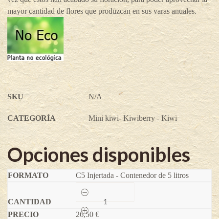
mayor cantidad de flores que produzcan en sus varas anuales.
SKU
N/A
CATEGORÍA
Mini kiwi- Kiwiberry - Kiwi
Opciones disponibles
C5 Injertada - Contenedor de 5 litros
Kiwi
amarillo
macho
26,50
de
€