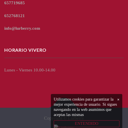
657719685
652768121
info@lurberry.com
HORARIO VIVERO
Lunes - Viernes 10.00-14.00
Utilizamos cookies para garantizar la
×
mejor experiencia de usuario. Si sigues
navegando en la web asumimos que
aceptas las mismas
Copyright © Lurberry
ENTENDIDO