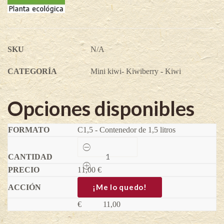
SKU
N/A
CATEGORÍA
Mini kiwi- Kiwiberry - Kiwi
Opciones disponibles
C1,5 - Contenedor de 1,5 litros
Mini
kiwi
-
11,00
Kiwiño
€
Twist
(hembra)
¡Me lo quedo!
-
Actinidia
€
11,00
arguta
quantity