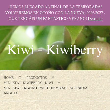
¡HEMOS LLEGADO AL FINAL DE LA TEMPORADA!
VOLVEREMOS EN OTOÑO CON LA NUEVA, 2026/2027 .
¡QUE TENGÁIS UN FANTÁSTICO VERANO!
Descartar
Kiwi - Kiwiberry
HOME
PRODUCTOS
MINI KIWI- KIWIBERRY - KIWI
MINI KIWI - KIWIÑO TWIST (HEMBRA) - ACTINIDIA
ARGUTA