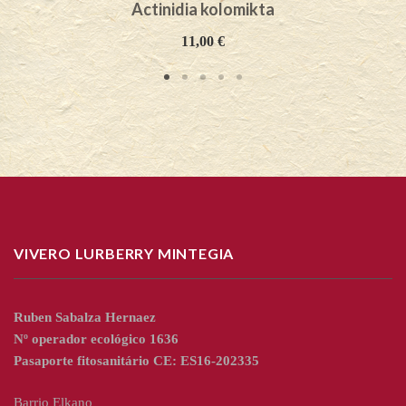
Actinidia kolomikta
11,00
€
VIVERO LURBERRY MINTEGIA
Ruben Sabalza Hernaez
Nº operador ecológico 1636
Pasaporte fitosanitário CE: ES16-202335
Barrio Elkano