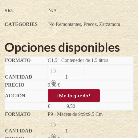
SKU
N/A
CATEGORIES
No Remontantes
,
Precoz
,
Zarzamora
Opciones disponibles
C1,5 - Contenedor de 1,5 litros
Loganberry
-
Rubus
9,50
x
€
loganobaccus
quantity
¡Me lo quedo!
€
9,50
P9 - Maceta de 9x9x9,5 Cm
Loganberry
-
Rubus