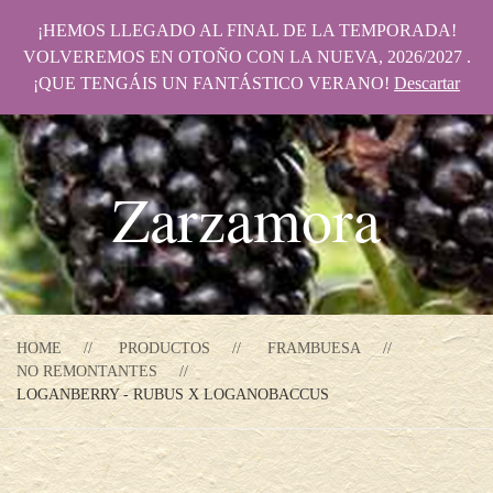
¡HEMOS LLEGADO AL FINAL DE LA TEMPORADA!
VOLVEREMOS EN OTOÑO CON LA NUEVA, 2026/2027 .
¡QUE TENGÁIS UN FANTÁSTICO VERANO!
Descartar
Zarzamora
HOME
PRODUCTOS
FRAMBUESA
NO REMONTANTES
LOGANBERRY - RUBUS X LOGANOBACCUS