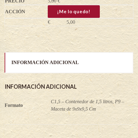
5,00
x
€
loganobaccus
quantity
¡Me lo quedo!
€
5,00
INFORMACIÓN ADICIONAL
INFORMACIÓN ADICIONAL
C1,5 – Contenedor de 1,5 litros, P9 –
Formato
Maceta de 9x9x9,5 Cm