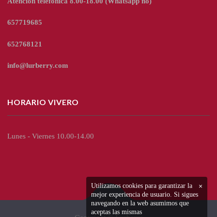
Atención telefónica 8.00-18.00
(Whatsapp no)
657719685
652768121
info@lurberry.com
HORARIO VIVERO
Lunes - Viernes 10.00-14.00
Utilizamos cookies para garantizar la
×
mejor experiencia de usuario. Si sigues
navegando en la web asumimos que
aceptas las mismas