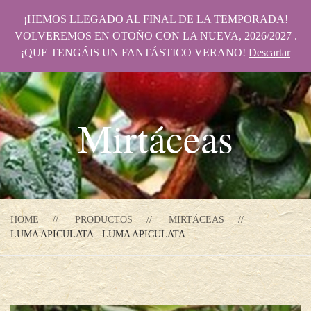
¡HEMOS LLEGADO AL FINAL DE LA TEMPORADA!
VOLVEREMOS EN OTOÑO CON LA NUEVA, 2026/2027 .
¡QUE TENGÁIS UN FANTÁSTICO VERANO!
Descartar
Mirtáceas
HOME
PRODUCTOS
MIRTÁCEAS
LUMA APICULATA - LUMA APICULATA