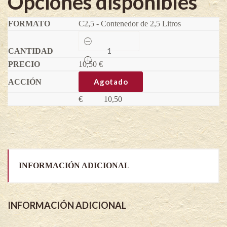
Opciones disponibles
C2,5 - Contenedor de 2,5 Litros
Luma
Apiculata
-
10,50
Luma
€
apiculata
quantity
Agotado
€
10,50
INFORMACIÓN ADICIONAL
INFORMACIÓN ADICIONAL