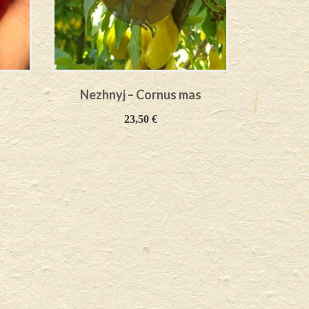
s
Nezhnyj – Cornus mas
Vraca K
23,50
€