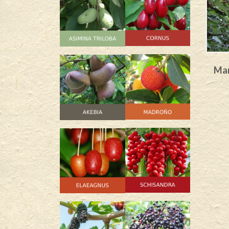
rnus mas
Szafer – Cornus mas
Mar
23,50
€