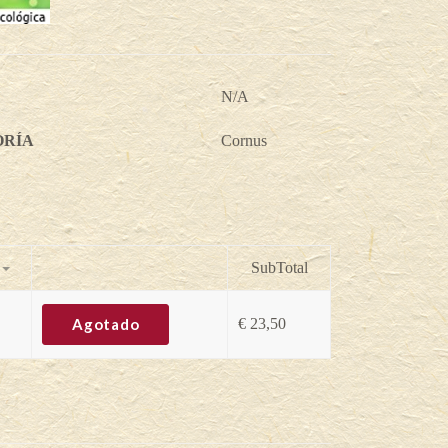
N/A
ORÍA
Cornus
SubTotal
Agotado
€
23,50