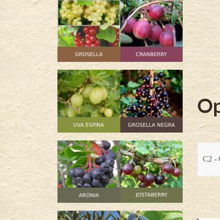
Op
C2 - 