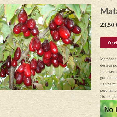
Mat
23,50
Opci
Matador es
destaca po
La cosecha
grande muy
Es una mu
pero tambi
Donde po