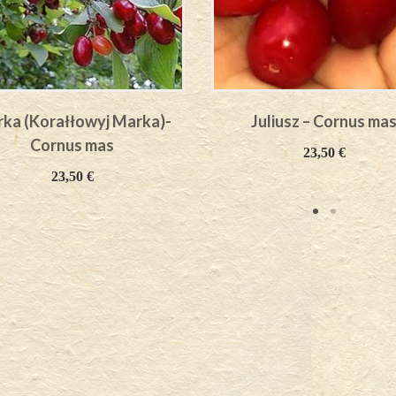
ka (Korałłowyj Marka)-
Juliusz – Cornus ma
Cornus mas
23,50
€
23,50
€