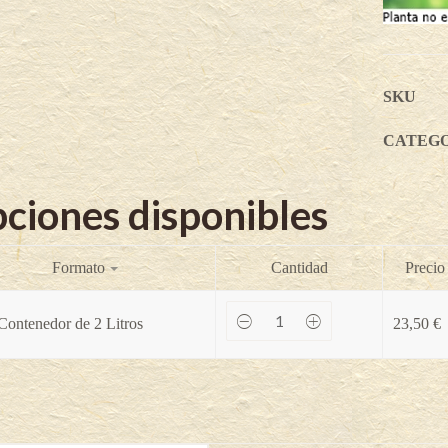
SKU
CATEG
ciones disponibles
Formato
Cantidad
Precio
Matador
Contenedor de 2 Litros
23,50
€
-
Cornus
mas
quantity