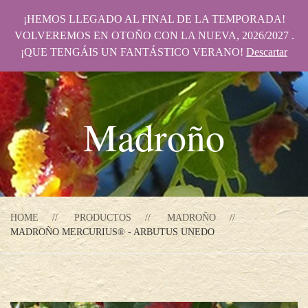
¡HEMOS LLEGADO AL FINAL DE LA TEMPORADA!
VOLVEREMOS EN OTOÑO CON LA NUEVA, 2026/2027 .
¡QUE TENGÁIS UN FANTÁSTICO VERANO!
Descartar
Madroño
HOME
PRODUCTOS
MADROÑO
MADROÑO MERCURIUS® - ARBUTUS UNEDO