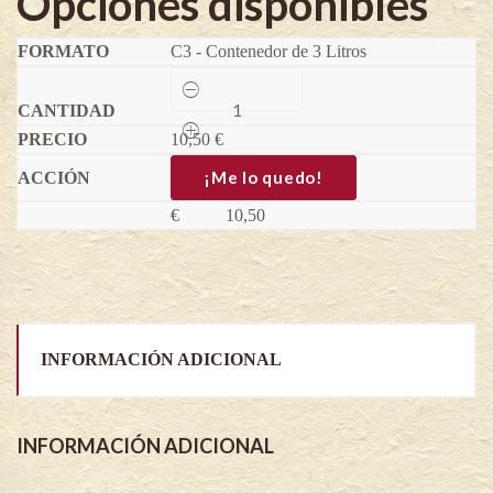
Opciones disponibles
C3 - Contenedor de 3 Litros
Mirto
Común
SP
10,50
-
€
Myrtus
communis
¡Me lo quedo!
quantity
€
10,50
INFORMACIÓN ADICIONAL
INFORMACIÓN ADICIONAL