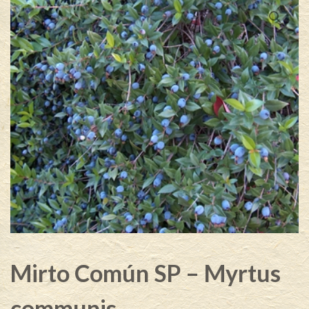
Mirto Común SP – Myrtus
communis