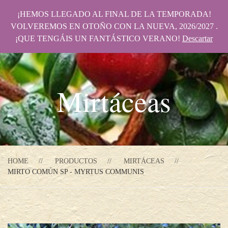
¡HEMOS LLEGADO AL FINAL DE LA TEMPORADA!
VOLVEREMOS EN OTOÑO CON LA NUEVA, 2026/2027 .
¡QUE TENGÁIS UN FANTÁSTICO VERANO!
Descartar
Mirtáceas
HOME
PRODUCTOS
MIRTÁCEAS
MIRTO COMÚN SP - MYRTUS COMMUNIS