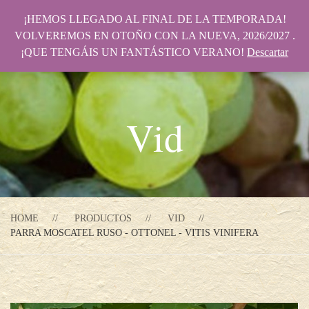
¡HEMOS LLEGADO AL FINAL DE LA TEMPORADA!
VOLVEREMOS EN OTOÑO CON LA NUEVA, 2026/2027 .
¡QUE TENGÁIS UN FANTÁSTICO VERANO!
Descartar
Vid
HOME
PRODUCTOS
VID
PARRA MOSCATEL RUSO - OTTONEL - VITIS VINIFERA