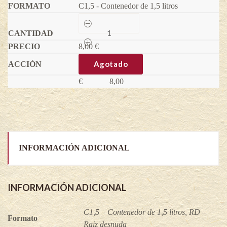
C1,5 - Contenedor de 1,5 litros
Parra
Moscatel
ruso
8,00
-
€
Ottonel
-
Agotado
Vitis
vinifera
€
8,00
quantity
INFORMACIÓN ADICIONAL
INFORMACIÓN ADICIONAL
C1,5 – Contenedor de 1,5 litros, RD –
Formato
Raiz desnuda