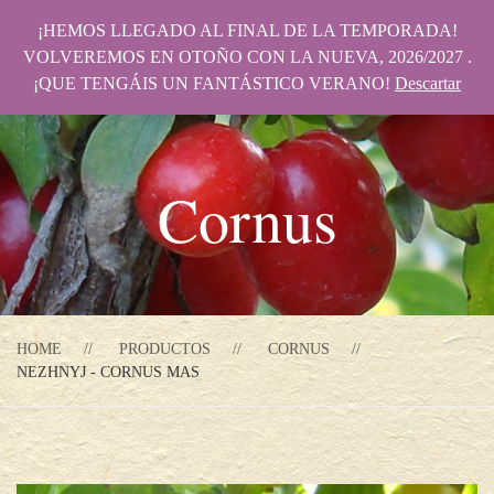
¡HEMOS LLEGADO AL FINAL DE LA TEMPORADA!
VOLVEREMOS EN OTOÑO CON LA NUEVA, 2026/2027 .
¡QUE TENGÁIS UN FANTÁSTICO VERANO!
Descartar
Cornus
HOME
PRODUCTOS
CORNUS
NEZHNYJ - CORNUS MAS