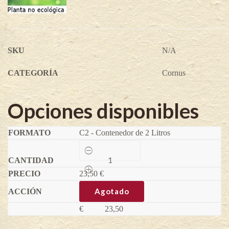
SKU
N/A
CATEGORÍA
Cornus
Opciones disponibles
C2 - Contenedor de 2 Litros
Nezhnyj
-
Cornus
23,50
mas
€
quantity
Agotado
€
23,50