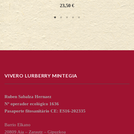
23,50
€
VIVERO LURBERRY MINTEGIA
Ruben Sabalza Hernaez
Nº operador ecológico 1636
Pasaporte fitosanitário CE: ES16-202335
Barrio Elkano
20809 Aia – Zarautz – Gipuzkoa