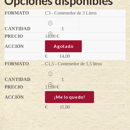
Opciones disponibles
C3 - Contenedor de 3 Litros
Northline
-
Amelanchier
14,00
alnifolia
€
quantity
Agotado
€
14,00
C1,5 - Contenedor de 1,5 litros
Northline
-
Amelanchier
11,00
alnifolia
€
quantity
¡Me lo quedo!
€
11,00