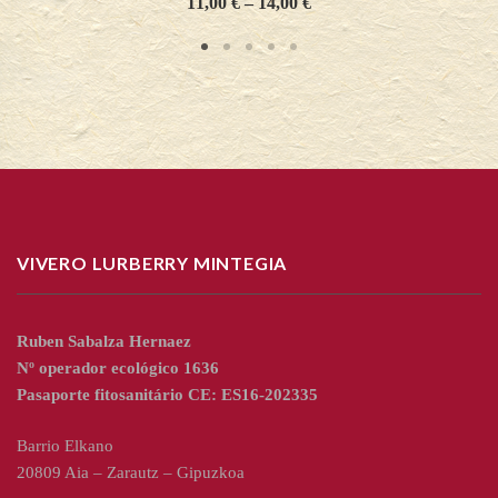
11,00
€
–
14,00
€
VIVERO LURBERRY MINTEGIA
Ruben Sabalza Hernaez
Nº operador ecológico 1636
Pasaporte fitosanitário CE: ES16-202335
Barrio Elkano
20809 Aia – Zarautz – Gipuzkoa