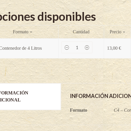
ciones disponibles
Formato
Cantidad
Precio
Pauetet
Contenedor de 4 Litros
13,00
€
-
Corylus
avellana
quantity
FORMACIÓN
INFORMACIÓN ADICIO
ICIONAL
Formato
C4 – Con