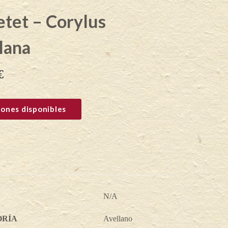
tet – Corylus
lana
€
ones disponibles
N/A
ORÍA
Avellano