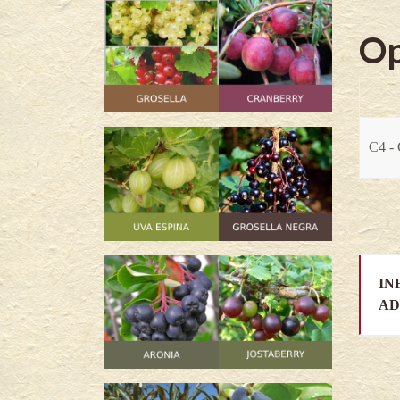
Op
C4 - 
IN
AD