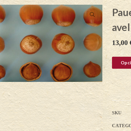
Paue
avel
13,00
Opci
SKU
CATEG