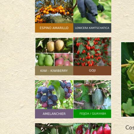
e Coutard –
Lewis – Corylus avellana
Cos