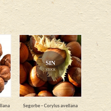
SIN
STOCK
llana
Segorbe – Corylus avellana
Castanyera