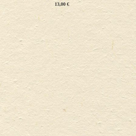
Cor
13,00
€