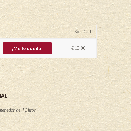
SubTotal
¡Me lo quedo!
€
13,00
NAL
tenedor de 4 Litros