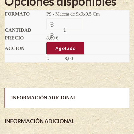
Opciones disponibles
P9 - Maceta de 9x9x9,5 Cm
Physalis
Peter
´s
8,00
Beste
€
-
Physalis
Agotado
peruviana
quantity
€
8,00
INFORMACIÓN ADICIONAL
INFORMACIÓN ADICIONAL