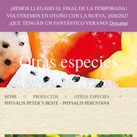
¡HEMOS LLEGADO AL FINAL DE LA TEMPORADA!
VOLVEREMOS EN OTOÑO CON LA NUEVA, 2026/2027 .
¡QUE TENGÁIS UN FANTÁSTICO VERANO!
Descartar
Otras especies
HOME
PRODUCTOS
OTRAS ESPECIES...
PHYSALIS PETER´S BESTE - PHYSALIS PERUVIANA