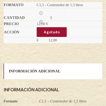
C1,5 - Contenedor de 1,5 litros
Espino
amarillo
Macho
12,00
Pollmix
€
3
-
Agotado
Hippophae
rhamnoides
€
12,00
quantity
INFORMACIÓN ADICIONAL
INFORMACIÓN ADICIONAL
Formato
C1,5 – Contenedor de 1,5 litros