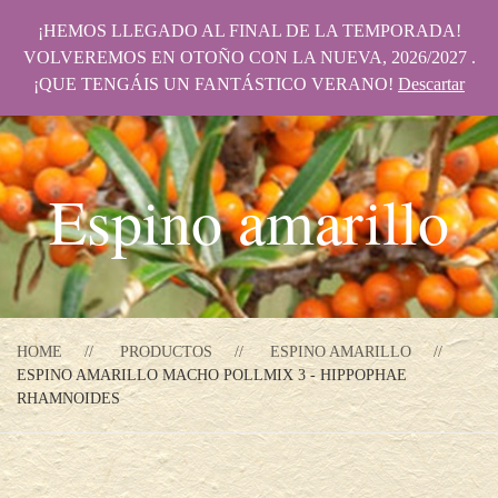
¡HEMOS LLEGADO AL FINAL DE LA TEMPORADA!
VOLVEREMOS EN OTOÑO CON LA NUEVA, 2026/2027 .
¡QUE TENGÁIS UN FANTÁSTICO VERANO!
Descartar
Espino amarillo
HOME
PRODUCTOS
ESPINO AMARILLO
ESPINO AMARILLO MACHO POLLMIX 3 - HIPPOPHAE
RHAMNOIDES