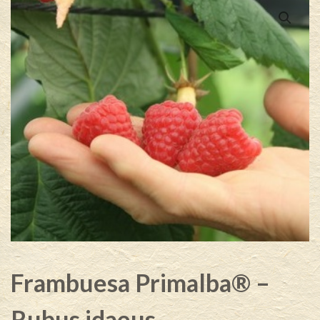
Frambuesa Primalba® –
Rubus idaeus