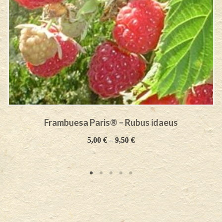
Frambuesa Paris® – Rubus idaeus
5,00
€
–
9,50
€