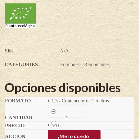
SKU
N/A
CATEGORIES
Frambuesa
,
Remontantes
Opciones disponibles
C1,5 - Contenedor de 1,5 litros
Frambuesa
Primalba®
-
9,50
Rubus
€
idaeus
quantity
¡Me lo quedo!