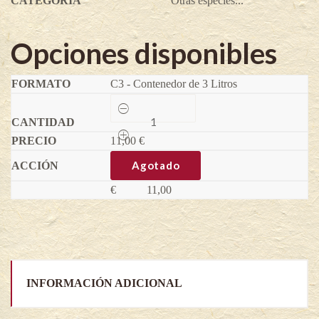
CATEGORÍA
Otras especies...
Opciones disponibles
C3 - Contenedor de 3 Litros
Ptelea
trifoliata
-
11,00
Ptelea
€
trifoliata
quantity
Agotado
€
11,00
INFORMACIÓN ADICIONAL