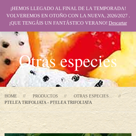
¡HEMOS LLEGADO AL FINAL DE LA TEMPORADA!
VOLVEREMOS EN OTOÑO CON LA NUEVA, 2026/2027 .
¡QUE TENGÁIS UN FANTÁSTICO VERANO!
Descartar
Otras especies
HOME
PRODUCTOS
OTRAS ESPECIES...
PTELEA TRIFOLIATA - PTELEA TRIFOLIATA