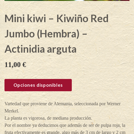
Mini kiwi – Kiwiño Red
Jumbo (Hembra) –
Actinidia arguta
11,00
€
Opciones disponibles
Variedad que proviene de Alemania, seleccionada por Werner
Merkel.
La planta es vigorosa, de mediana producción.
Por el nombre ya deducimos que además de ser de pulpa roja, la
fruta efectivamente es grande, algo más de 3 cm de largo y 2 cm