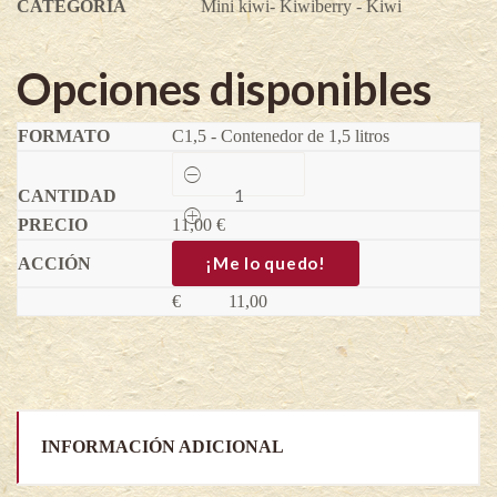
CATEGORÍA
Mini kiwi- Kiwiberry - Kiwi
Opciones disponibles
C1,5 - Contenedor de 1,5 litros
Mini
kiwi
-
11,00
Kiwiño
€
Red
Jumbo
¡Me lo quedo!
(Hembra)
-
€
11,00
Actinidia
arguta
quantity
INFORMACIÓN ADICIONAL