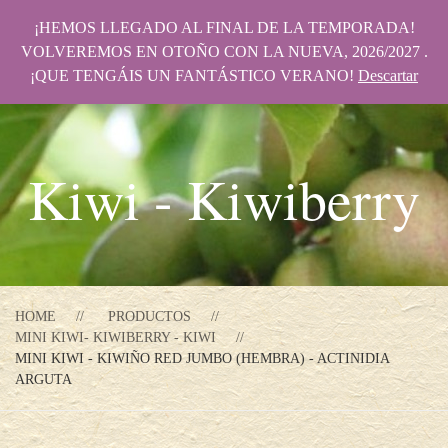
¡HEMOS LLEGADO AL FINAL DE LA TEMPORADA!
VOLVEREMOS EN OTOÑO CON LA NUEVA, 2026/2027 .
¡QUE TENGÁIS UN FANTÁSTICO VERANO!
Descartar
Kiwi - Kiwiberry
HOME
PRODUCTOS
MINI KIWI- KIWIBERRY - KIWI
MINI KIWI - KIWIÑO RED JUMBO (HEMBRA) - ACTINIDIA
ARGUTA