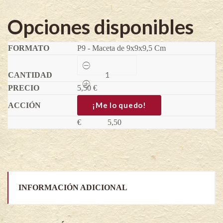
Opciones disponibles
P9 - Maceta de 9x9x9,5 Cm
Red
pearl
-
5,50
Vitis
€
idaea
quantity
¡Me lo quedo!
€
5,50
INFORMACIÓN ADICIONAL