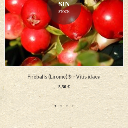
SIN
STOCK
Fireballs (Lirome)® – Vitis idaea
5,50
€