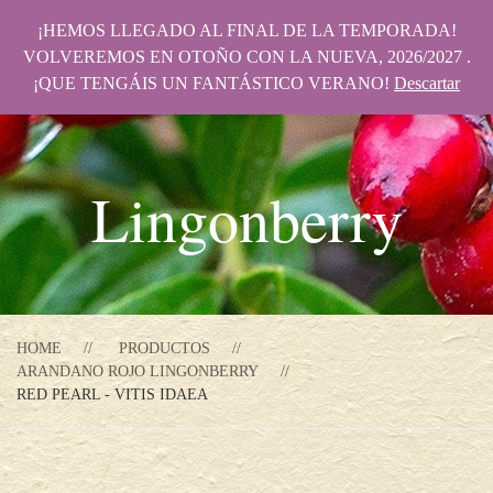
¡HEMOS LLEGADO AL FINAL DE LA TEMPORADA!
VOLVEREMOS EN OTOÑO CON LA NUEVA, 2026/2027 .
¡QUE TENGÁIS UN FANTÁSTICO VERANO!
Descartar
Lingonberry
HOME
PRODUCTOS
ARANDANO ROJO LINGONBERRY
RED PEARL - VITIS IDAEA