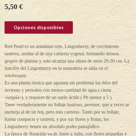
5,50
€
Opciones disponibles
Red Pearl es un arandano rojo, Lingonberry, de crecimiento
rastrero, similar al de una cubierta vegetal, formando densos
grupos de plantas y solo alcanza una altura de unos 20-30 cm. La
función del Lingonberry en la naturaleza se sitúa en el
sotobosque.
Es una planta rústica que aguanta sin problema los fríos del
invierno y periodos con menos cantidad de agua ( cierta
«sequía»), y requiere de un suelo ácido ( Ph menor a 5 ).
Tiene verdaderamente un follaje lustroso, perenne, que a veces se
asemeja al de un boj, pero más carnoso. Tanto por su follaje,
forma compacta y rastrera, y por sus flores y frutas, los
Lingonberry tienen un absoluto poder paisajístico.
La época de floración va de Junio a Julio, con flores pequeñas y