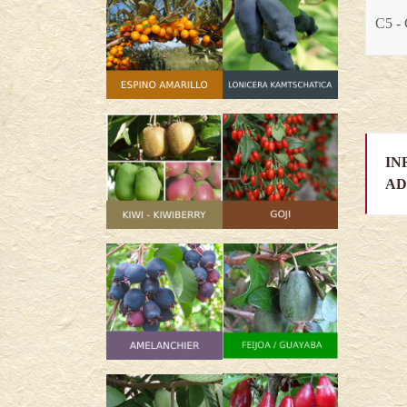
C5 - 
IN
AD