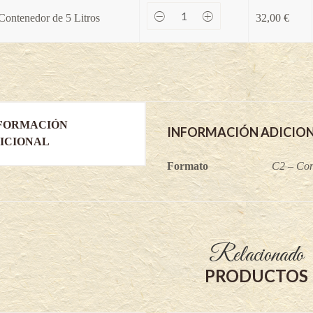
Manzano
Contenedor de 5 Litros
32,00
€
Redlove®
Calypso®
-
Malus
domestica
quantity
FORMACIÓN
INFORMACIÓN ADICIO
ICIONAL
Formato
C2 – Con
Relacionado
PRODUCTOS