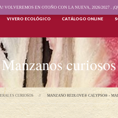
! VOLVEREMOS EN OTOÑO CON LA NUEVA, 2026/2027 . 
VIVERO ECOLÓGICO
CATÁLOGO ONLINE
S
Manzanos curiosos
ERALES CURIOSOS
MANZANO REDLOVE® CALYPSO® - MA