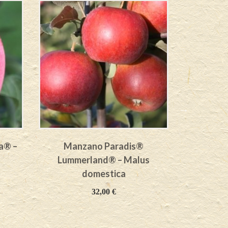
a® –
Manzano Paradis®
Manzano 
Lummerland® – Malus
Mal
domestica
32,00
€