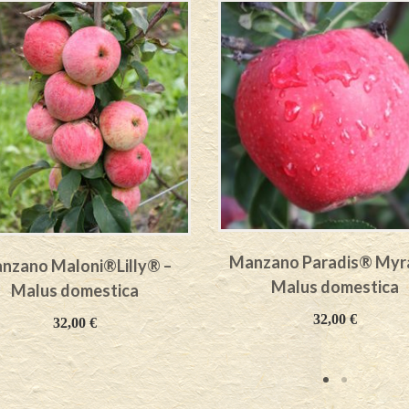
Manzano Paradis® Myr
nzano Maloni®Lilly® –
Malus domestica
Malus domestica
32,00
€
32,00
€