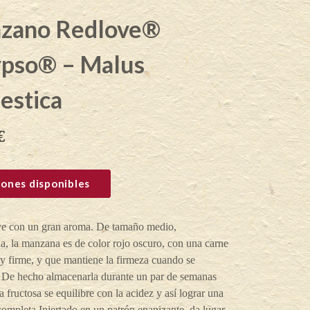
zano Redlove®
ypso® – Malus
estica
€
ones disponibles
e con un gran aroma. De tamaño medio,
, la manzana es de color rojo oscuro, con una carne
y firme, y que mantiene la firmeza cuando se
 De hecho almacenarla durante un par de semanas
a fructosa se equilibre con la acidez y así lograr una
mpleta.Injertado en un patrón enanizante, da lugar