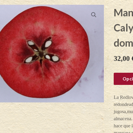
Man
Cal
dom
32,00
Opci
La Redlov
redondeada
jugosa,mu
almacena.
hace que l
manzana co