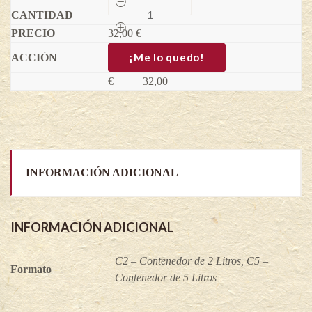
Redlove®
Era®
32,00
-
€
Malus
domestica
¡Me lo quedo!
quantity
€
32,00
INFORMACIÓN ADICIONAL
INFORMACIÓN ADICIONAL
C2 – Contenedor de 2 Litros, C5 –
Formato
Contenedor de 5 Litros