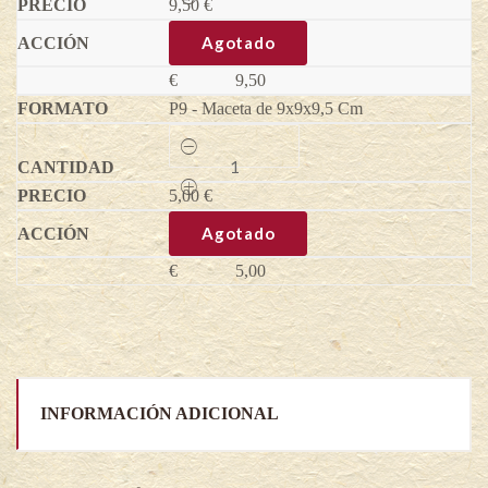
9,50
Rubus
€
idaeus
quantity
Agotado
€
9,50
P9 - Maceta de 9x9x9,5 Cm
Frambuesa
Regina®
-
5,00
Rubus
€
idaeus
quantity
Agotado
€
5,00
INFORMACIÓN ADICIONAL