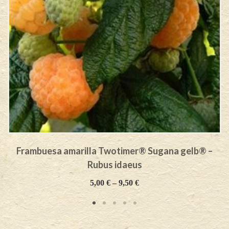
Frambuesa amarilla Twotimer® Sugana gelb® –
Rubus idaeus
5,00
€
–
9,50
€