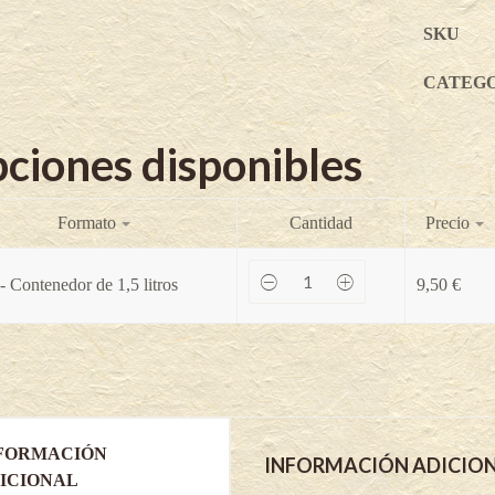
SKU
CATEGO
ciones disponibles
Formato
Cantidad
Precio
Grosella
- Contenedor de 1,5 litros
9,50
€
rosa
Rose
de
Champagne
-
Ribes
rubrum
quantity
FORMACIÓN
INFORMACIÓN ADICIO
ICIONAL