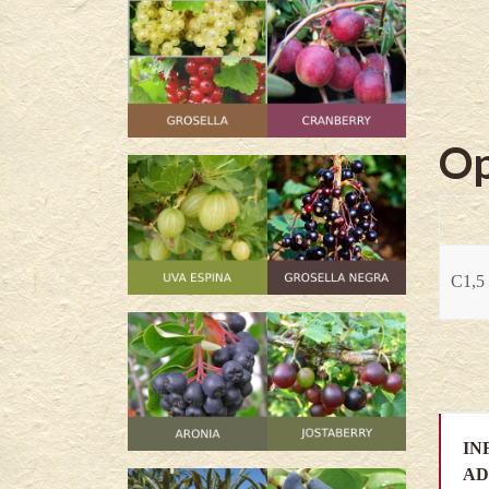
Op
C1,5 
IN
AD