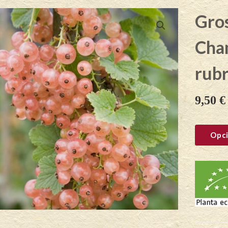
Gros
Cha
rub
9,50
€
Opci