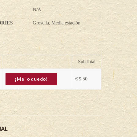
N/A
RIES
Grosella
,
Media estación
SubTotal
¡Me lo quedo!
€
9,50
NAL