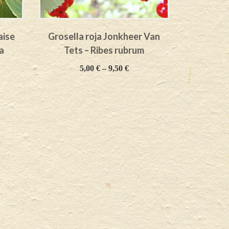
aise
Grosella roja Jonkheer Van
Grosella r
a
Tets – Ribes rubrum
– 
5,00
€
–
9,50
€