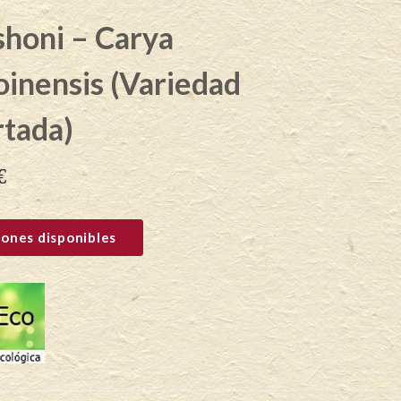
honi – Carya
noinensis (Variedad
rtada)
€
ones disponibles