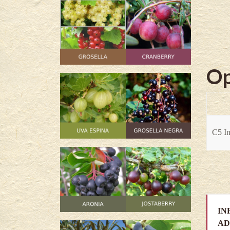
Op
C5 In
IN
AD