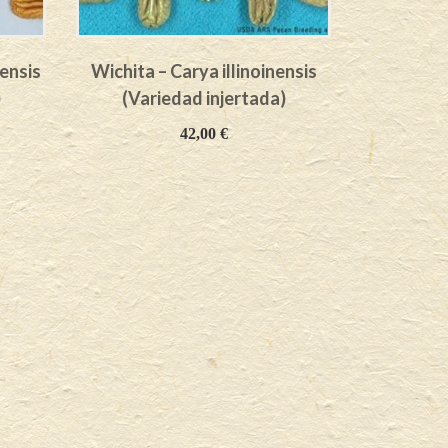
ensis
Wichita – Carya illinoinensis
Cape Fear 
)
(Variedad injertada)
(Vari
42,00
€