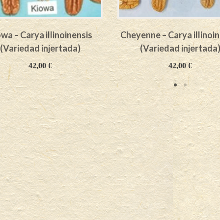
wa – Carya illinoinensis
Cheyenne – Carya illinoin
(Variedad injertada)
(Variedad injertada
42,00
€
42,00
€