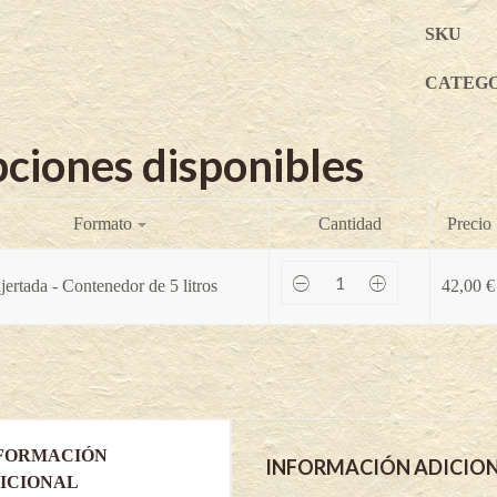
SKU
CATEG
ciones disponibles
Formato
Cantidad
Precio
Shoshoni
jertada - Contenedor de 5 litros
42,00
€
-
Carya
illinoinensis
(Variedad
injertada)
quantity
FORMACIÓN
INFORMACIÓN ADICIO
ICIONAL