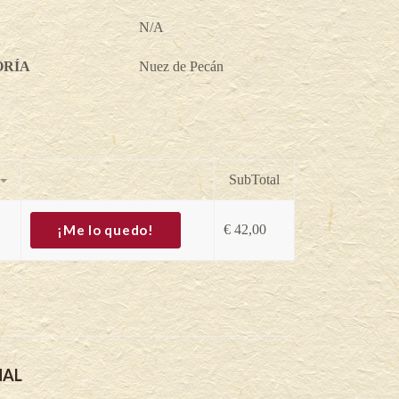
N/A
ORÍA
Nuez de Pecán
SubTotal
¡Me lo quedo!
€
42,00
NAL