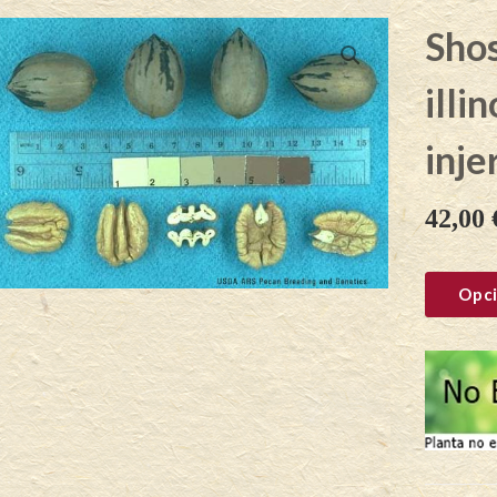
Shos
illi
inje
42,00
Opci