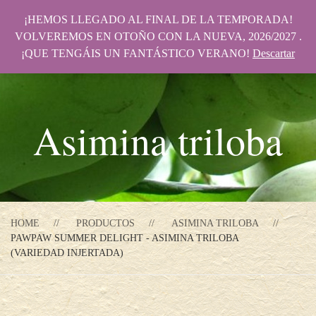
¡HEMOS LLEGADO AL FINAL DE LA TEMPORADA!
VOLVEREMOS EN OTOÑO CON LA NUEVA, 2026/2027 .
¡QUE TENGÁIS UN FANTÁSTICO VERANO!
Descartar
Asimina triloba
HOME
PRODUCTOS
ASIMINA TRILOBA
PAWPAW SUMMER DELIGHT - ASIMINA TRILOBA
(VARIEDAD INJERTADA)