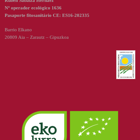
Ruben Sabalza Hernaez
Nº operador ecológico 1636
Pasaporte fitosanitário CE: ES16-202335
Barrio Elkano
20809 Aia – Zarautz – Gipuzkoa