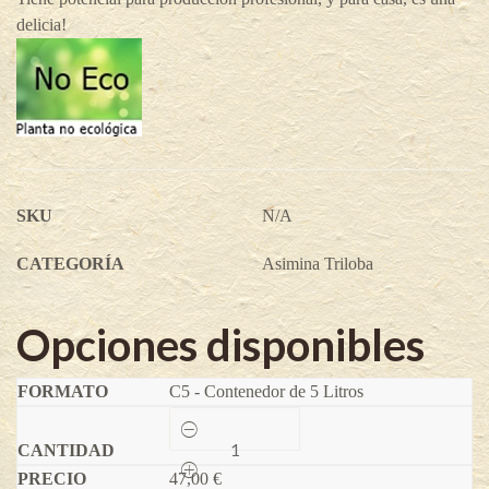
delicia!
SKU
N/A
CATEGORÍA
Asimina Triloba
Opciones disponibles
C5 - Contenedor de 5 Litros
Pawpaw
Summer
delight
47,00
-
€