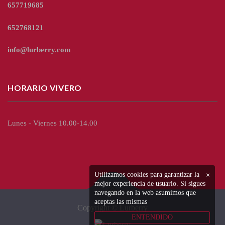
657719685
652768121
info@lurberry.com
HORARIO VIVERO
Lunes - Viernes 10.00-14.00
Utilizamos cookies para garantizar la
×
mejor experiencia de usuario. Si sigues
navegando en la web asumimos que
aceptas las mismas
Copyright © Lurberry
ENTENDIDO