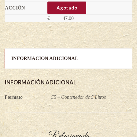
Asimina
triloba
Agotado
(Variedad
injertada)
€
47,00
quantity
INFORMACIÓN ADICIONAL
INFORMACIÓN ADICIONAL
Formato
C5 – Contenedor de 5 Litros
Relacionado