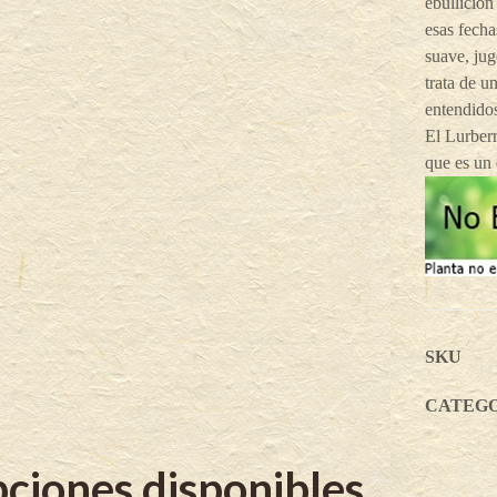
ebullición
esas fecha
suave, jug
trata de u
entendidos
El Lurberr
que es un
SKU
CATEG
ciones disponibles