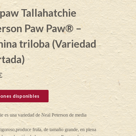
paw Tallahatchie
erson Paw Paw® –
ina triloba (Variedad
rtada)
€
ones disponibles
ie es una variedad de Neal Peterson de media
igoroso,produce fruta, de tamaño grande, en plena