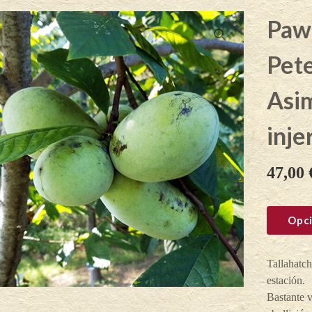
Paw
Pet
Asim
inje
47,00
Opci
Tallahatch
estación.
Bastante v