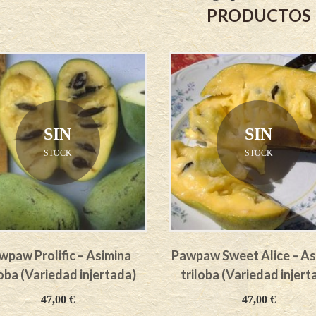
PRODUCTOS
SIN
SIN
STOCK
STOCK
wpaw Prolific – Asimina
Pawpaw Sweet Alice – As
loba (Variedad injertada)
triloba (Variedad injert
47,00
€
47,00
€