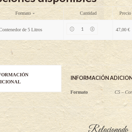
Formato
Cantidad
Precio
Pawpaw
Contenedor de 5 Litros
47,00
€
Tallahatchie
Peterson
Paw
Paw®
-
Asimina
triloba
(Variedad
injertada)
FORMACIÓN
quantity
INFORMACIÓN ADICIO
ICIONAL
Formato
C5 – Con
Relacionado