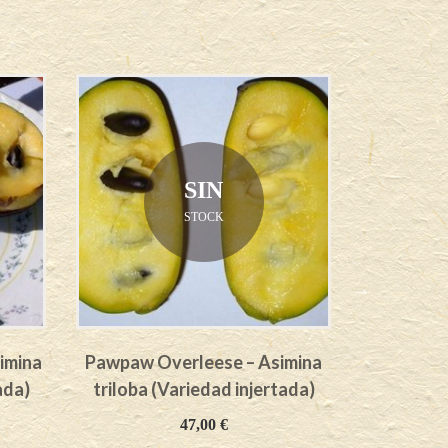
SIN
STOCK
imina
Pawpaw Overleese – Asimina
Pawpaw H
ada)
triloba (Variedad injertada)
triloba 
47,00
€