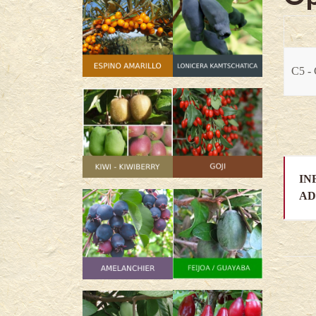
C5 - 
IN
AD