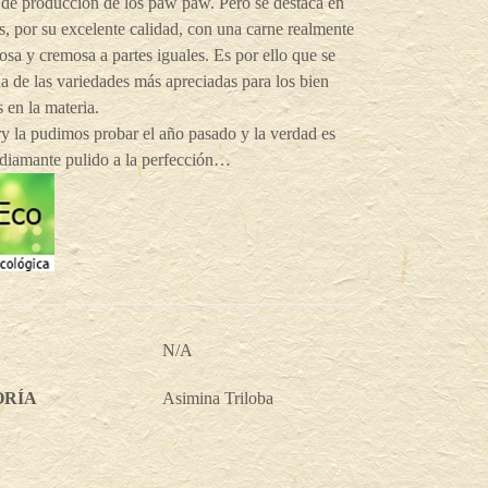
 de producción de los paw paw. Pero se destaca en
s, por su excelente calidad, con una carne realmente
osa y cremosa a partes iguales. Es por ello que se
na de las variedades más apreciadas para los bien
 en la materia.
y la pudimos probar el año pasado y la verdad es
 diamante pulido a la perfección…
N/A
ORÍA
Asimina Triloba