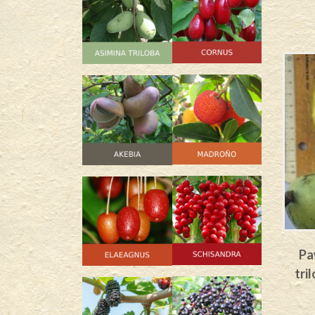
SIN
STOCK
– Asimina
Pawpaw Sweet Dream –
Pa
njertada)
Asimina triloba (Variedad
tri
injertada)