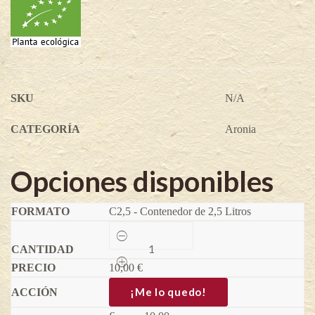
SKU
N/A
CATEGORÍA
Aronia
Opciones disponibles
C2,5 - Contenedor de 2,5 Litros
Aronia
Viking
-
10,00
Aronia
€
melanocarpa
quantity
¡Me lo quedo!