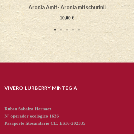
Aronia Amit- Aronia mitschurinii
10,00
€
VIVERO LURBERRY MINTEGIA
Ruben Sabalza Hernaez
Nº operador ecológico 1636
Pasaporte fitosanitário CE: ES16-202335