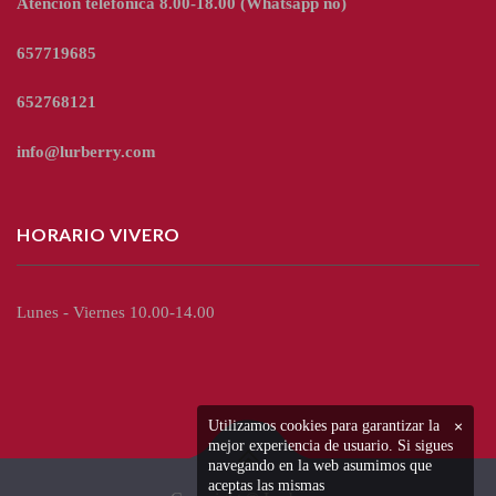
Atención telefónica 8.00-18.00
(Whatsapp no)
657719685
652768121
info@lurberry.com
HORARIO VIVERO
Lunes - Viernes 10.00-14.00
Utilizamos cookies para garantizar la
×
mejor experiencia de usuario. Si sigues
navegando en la web asumimos que
aceptas las mismas