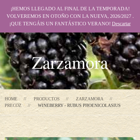
¡HEMOS LLEGADO AL FINAL DE LA TEMPORADA!
VOLVEREMOS EN OTOÑO CON LA NUEVA, 2026/2027 .
¡QUE TENGÁIS UN FANTÁSTICO VERANO!
Descartar
Zarzamora
HOME
PRODUCTOS
ZARZAMORA
PRECOZ
WINEBERRY - RUBUS PHOENICOLASIUS