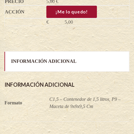
5,00
phoenicolasius
€
quantity
¡Me lo quedo!
€
5,00
INFORMACIÓN ADICIONAL
INFORMACIÓN ADICIONAL
C1,5 – Contenedor de 1,5 litros, P9 –
Formato
Maceta de 9x9x9,5 Cm