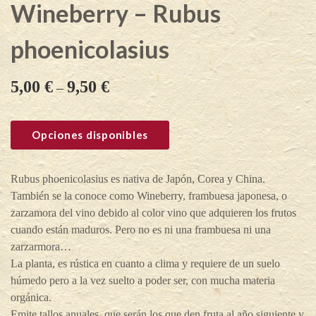
Wineberry – Rubus
phoenicolasius
5,00
€
9,50
€
–
Opciones disponibles
Rubus phoenicolasius es nativa de Japón, Corea y China.
También se la conoce como Wineberry, frambuesa japonesa, o
zarzamora del vino debido al color vino que adquieren los frutos
cuando están maduros. Pero no es ni una frambuesa ni una
zarzarmora…
La planta, es rústica en cuanto a clima y requiere de un suelo
húmedo pero a la vez suelto a poder ser, con mucha materia
orgánica.
Emite tallos anuales, que serán los que den fruta al año siguiente y