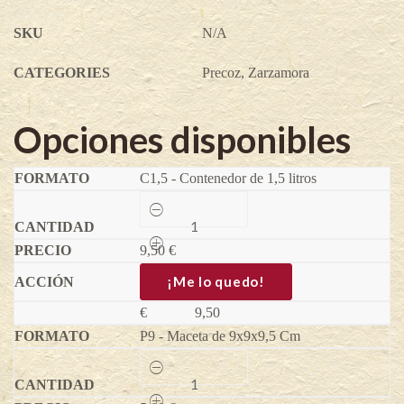
SKU
N/A
CATEGORIES
Precoz
,
Zarzamora
Opciones disponibles
C1,5 - Contenedor de 1,5 litros
Wineberry
-
Rubus
9,50
phoenicolasius
€
quantity
¡Me lo quedo!
€
9,50
P9 - Maceta de 9x9x9,5 Cm
Wineberry
-
Rubus