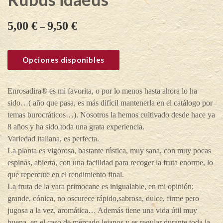
5,00
€
9,50
€
–
Opciones disponibles
Enrosadira® es mi favorita, o por lo menos hasta ahora lo ha
sido…( año que pasa, es más difícil mantenerla en el catálogo por
temas burocráticos…). Nosotros la hemos cultivado desde hace ya
8 años y ha sido toda una grata experiencia.
Variedad italiana, es perfecta.
La planta es vigorosa, bastante rústica, muy sana, con muy pocas
espinas, abierta, con una facilidad para recoger la fruta enorme, lo
que repercute en el rendimiento final.
La fruta de la vara primocane es inigualable, en mi opinión;
grande, cónica, no oscurece rápido,sabrosa, dulce, firme pero
jugosa a la vez, aromática… Además tiene una vida útil muy
buena, en el caso de mercado lejanos y es regular durante toda la