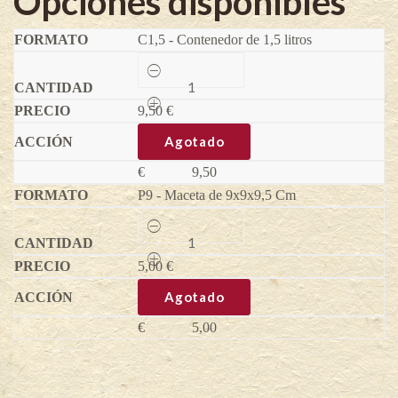
Opciones disponibles
C1,5 - Contenedor de 1,5 litros
Frambuesa
Enrosadira®
-
9,50
Rubus
€
idaeus
quantity
Agotado
€
9,50
P9 - Maceta de 9x9x9,5 Cm
Frambuesa
Enrosadira®
-
5,00
Rubus
€
idaeus
quantity
Agotado
€
5,00