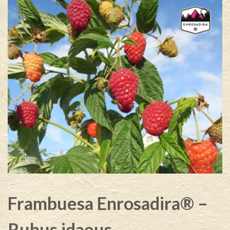
Frambuesa Enrosadira® –
Rubus idaeus