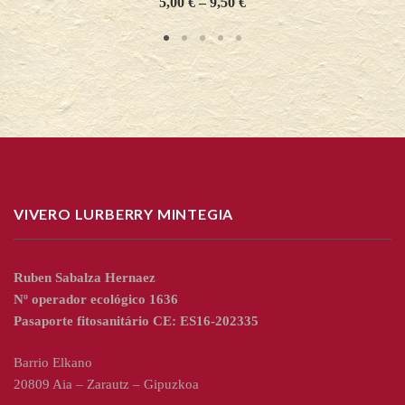
5,00
€
–
9,50
€
VIVERO LURBERRY MINTEGIA
Ruben Sabalza Hernaez
Nº operador ecológico 1636
Pasaporte fitosanitário CE: ES16-202335
Barrio Elkano
20809 Aia – Zarautz – Gipuzkoa