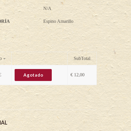
N/A
ORÍA
Espino Amarillo
o
SubTotal
€
Agotado
€
12,00
NAL