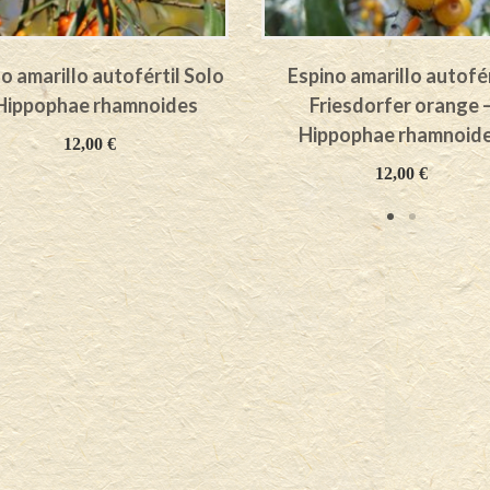
o amarillo autofértil Solo
Espino amarillo autofér
 Hippophae rhamnoides
Friesdorfer orange 
Hippophae rhamnoid
12,00
€
12,00
€