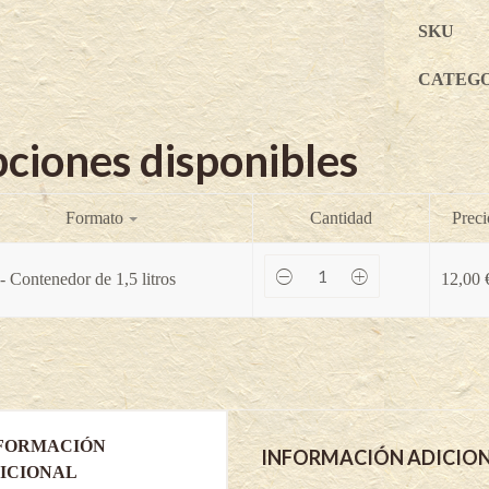
SKU
CATEG
ciones disponibles
Formato
Cantidad
Preci
Espino
- Contenedor de 1,5 litros
12,00
amarillo
autofértil
Sandora
-
Hippophae
rhamnoides
quantity
FORMACIÓN
INFORMACIÓN ADICIO
ICIONAL