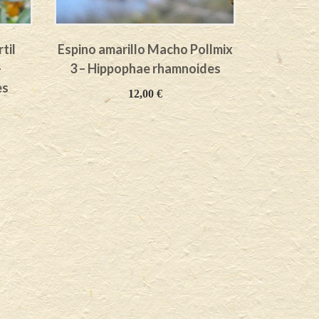
til
Espino amarillo Macho Pollmix
Espin
–
3 – Hippophae rhamnoides
Hippo
es
12,00
€