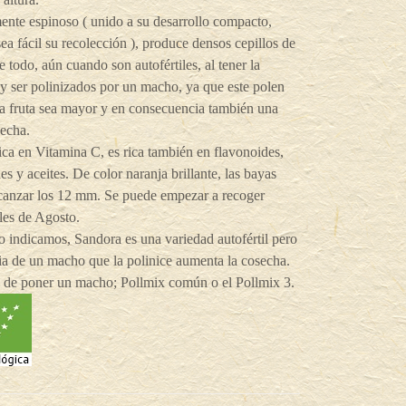
nte espinoso ( unido a su desarrollo compacto,
ea fácil su recolección ), produce densos cepillos de
re todo, aún cuando son autofértiles, al tener la
y ser polinizados por un macho, ya que este polen
la fruta sea mayor y en consecuencia también una
echa.
rica en Vitamina C, es rica también en flavonoides,
es y aceites. De color naranja brillante, las bayas
canzar los 12 mm. Se puede empezar a recoger
les de Agosto.
 indicamos, Sandora es una variedad autofértil pero
ia de un macho que la polinice aumenta la cosecha.
o de poner un macho; Pollmix común o el Pollmix 3.