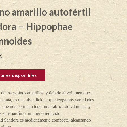
no amarillo autofértil
dora – Hippophae
mnoides
€
ones disponibles
 de los espinos amarillos, y debido al volumen que
 planta, es una «bendición» que tengamos variedades
es que nos permitan tener una fábrica de vitaminas y
s en el jardín o un huerto reducido.
ad Sandora es medianamente compacta, alcanzando
 altura.