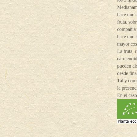
Medianame
hace que s
fruta, sob
compañia 
hace que 
mayor cos
La fruta, 
carotenoid
pueden al
desde fina
Tal y como
la presenc
En el cas