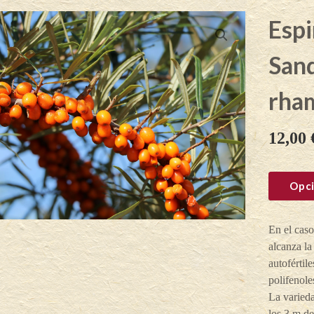
Espi
San
rha
12,00
Opci
En el caso
alcanza la
autofértil
polifenole
La varied
los 3 m de