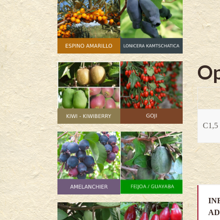
Op
C1,5 
IN
AD