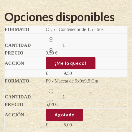
Opciones disponibles
C1,5 - Contenedor de 1,5 litros
Frambuesa
Evita
®
9,50
-
€
Rubus
idaeus
¡Me lo quedo!
quantity
€
9,50
P9 - Maceta de 9x9x9,5 Cm
Frambuesa
Evita
®
5,00
-
€
Rubus
idaeus
Agotado
quantity
€
5,00