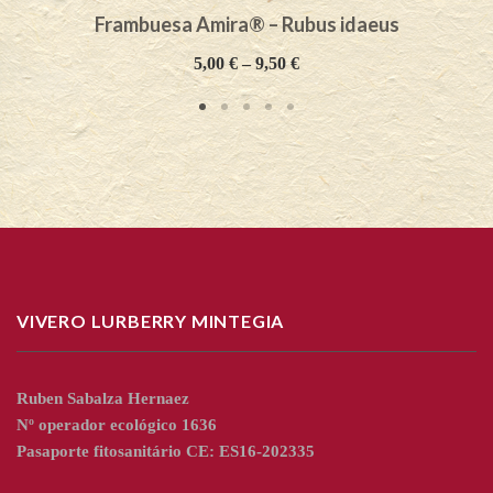
Frambuesa Amira® – Rubus idaeus
5,00
€
–
9,50
€
VIVERO LURBERRY MINTEGIA
Ruben Sabalza Hernaez
Nº operador ecológico 1636
Pasaporte fitosanitário CE: ES16-202335