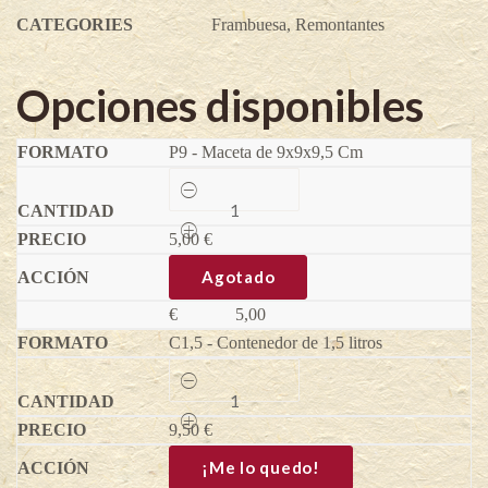
CATEGORIES
Frambuesa
,
Remontantes
Opciones disponibles
P9 - Maceta de 9x9x9,5 Cm
Frambuesa
amarilla
Golden
5,00
Bliss®
€
-
Rubus
Agotado
idaeus
quantity
€
5,00
C1,5 - Contenedor de 1,5 litros
Frambuesa
amarilla
Golden
9,50
Bliss®
€
-
Rubus
¡Me lo quedo!
idaeus