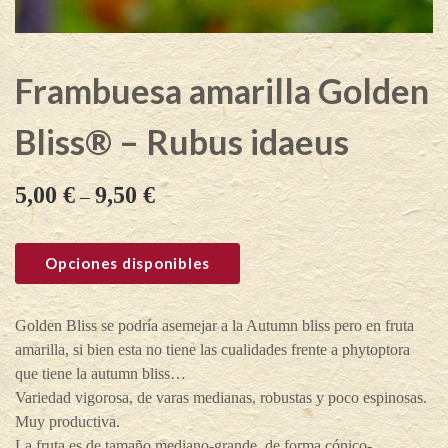
Frambuesa amarilla Golden
Bliss® – Rubus idaeus
5,00
€
9,50
€
–
Opciones disponibles
Golden Bliss se podría asemejar a la Autumn bliss pero en fruta
amarilla, si bien esta no tiene las cualidades frente a phytoptora
que tiene la autumn bliss…
Variedad vigorosa, de varas medianas, robustas y poco espinosas.
Muy productiva.
La fruta es de tamaño mediano-grande, de forma cónico-