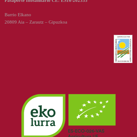
Pasaporte fitosanitário CE: ES16-202335
Barrio Elkano
20809 Aia – Zarautz – Gipuzkoa