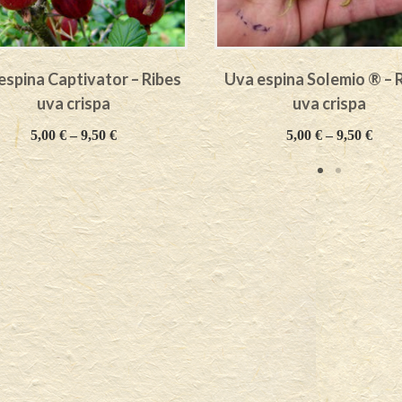
espina Captivator – Ribes
Uva espina Solemio ® – 
uva crispa
uva crispa
5,00
€
–
9,50
€
5,00
€
–
9,50
€