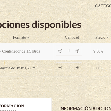
CATEGO
ciones disponibles
Formato
Cantidad
Precio
Uva
- Contenedor de 1,5 litros
9,50
€
espina
Hinnonmaki
gelb
-
Uva
 Maceta de 9x9x9,5 Cm
5,00
€
Ribes
espina
uva
Hinnonmaki
crispa
gelb
quantity
-
Ribes
uva
crispa
quantity
FORMACIÓN
INFORMACIÓN ADICIO