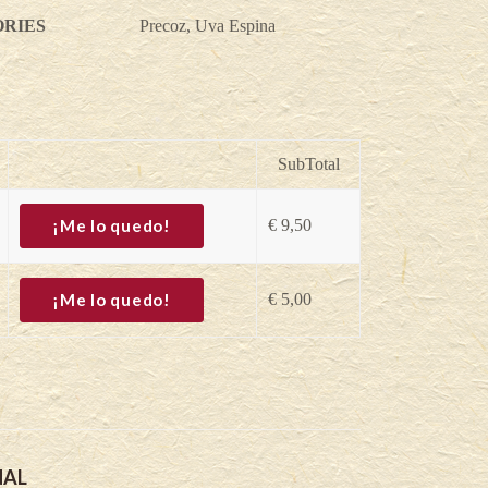
RIES
Precoz
,
Uva Espina
SubTotal
¡Me lo quedo!
€
9,50
¡Me lo quedo!
€
5,00
NAL