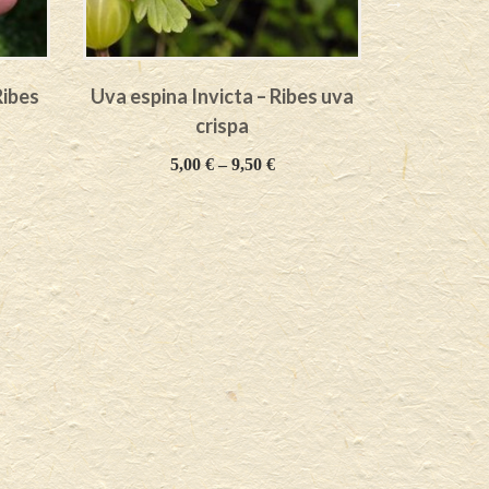
Ribes
Uva espina Invicta – Ribes uva
Uva espin
crispa
5,00
€
–
9,50
€