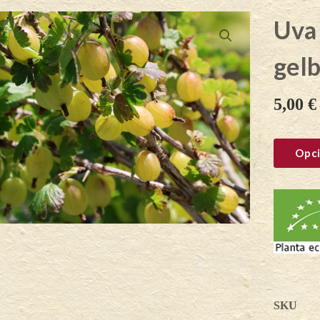
Uva
gelb
5,00
€
Opci
SKU