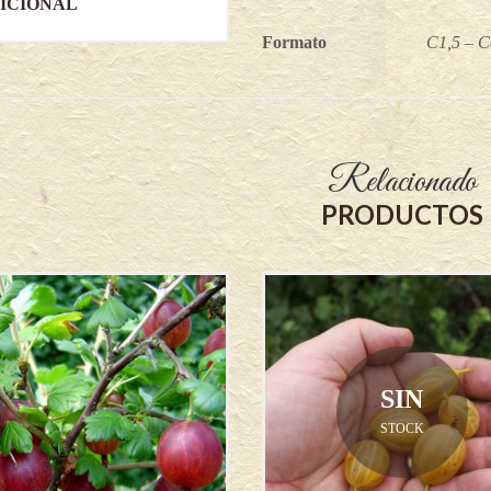
ICIONAL
Formato
C1,5 – C
Relacionado
PRODUCTOS
SIN
STOCK