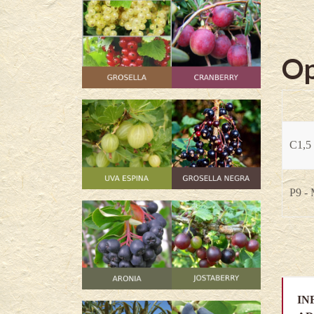
Op
C1,5 
P9 -
IN