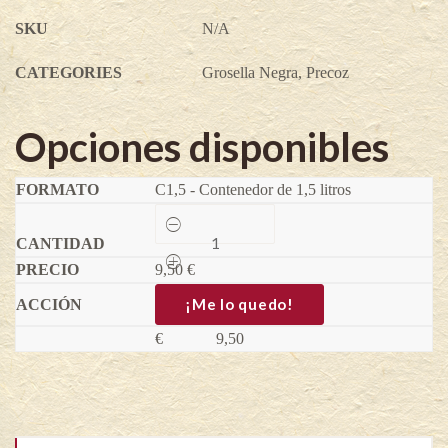
SKU
N/A
CATEGORIES
Grosella Negra
,
Precoz
Opciones disponibles
C1,5 - Contenedor de 1,5 litros
Grosella
negra
enana
9,50
Little
€
Black
Sugar®
¡Me lo quedo!
-
Ribes
€
9,50
nigrum
quantity