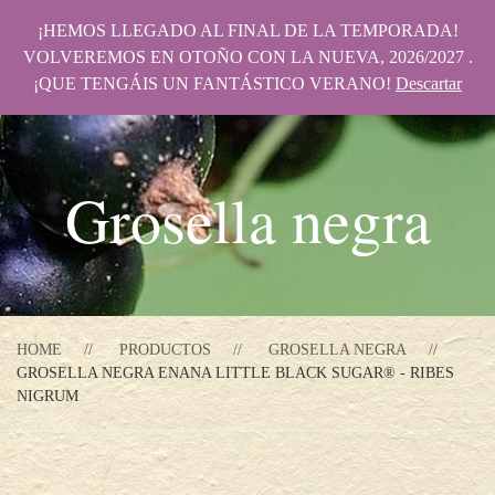
¡HEMOS LLEGADO AL FINAL DE LA TEMPORADA!
VOLVEREMOS EN OTOÑO CON LA NUEVA, 2026/2027 .
¡QUE TENGÁIS UN FANTÁSTICO VERANO!
Descartar
Grosella negra
HOME
PRODUCTOS
GROSELLA NEGRA
GROSELLA NEGRA ENANA LITTLE BLACK SUGAR® - RIBES
NIGRUM