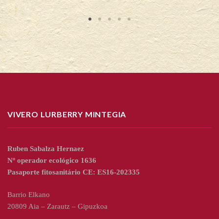
VIVERO LURBERRY MINTEGIA
Ruben Sabalza Hernaez
Nº operador ecológico 1636
Pasaporte fitosanitário CE: ES16-202335
Barrio Elkano
20809 Aia – Zarautz – Gipuzkoa