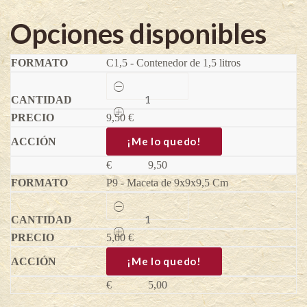
Opciones disponibles
C1,5 - Contenedor de 1,5 litros
Grosella
negra
Tsema
9,50
-
€
Ribes
nigrum
¡Me lo quedo!
quantity
€
9,50
P9 - Maceta de 9x9x9,5 Cm
Grosella
negra
Tsema
5,00
-
€
Ribes
nigrum
¡Me lo quedo!
quantity
€
5,00