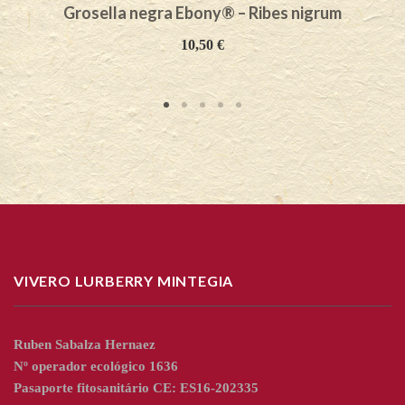
Grosella negra Ebony® – Ribes nigrum
10,50
€
VIVERO LURBERRY MINTEGIA
Ruben Sabalza Hernaez
Nº operador ecológico 1636
Pasaporte fitosanitário CE: ES16-202335