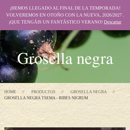
¡HEMOS LLEGADO AL FINAL DE LA TEMPORADA!
VOLVEREMOS EN OTOÑO CON LA NUEVA, 2026/2027 .
¡QUE TENGÁIS UN FANTÁSTICO VERANO!
Descartar
Grosella negra
HOME
PRODUCTOS
GROSELLA NEGRA
GROSELLA NEGRA TSEMA - RIBES NIGRUM