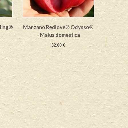
ling®
Manzano Redlove® Odysso®
Peral e
– Malus domestica
Kent® 
32,00
€