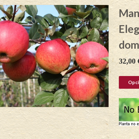
Man
Ele
dom
32,00
Opci