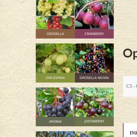
Op
C5 - 
IN