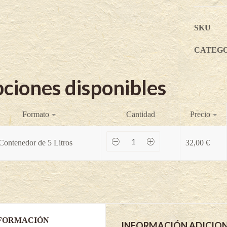
SKU
CATEG
ciones disponibles
Formato
Cantidad
Precio
Manzano
Contenedor de 5 Litros
32,00
€
Paradis®
Elegance®
-
Malus
domestica
quantity
FORMACIÓN
INFORMACIÓN ADICIO