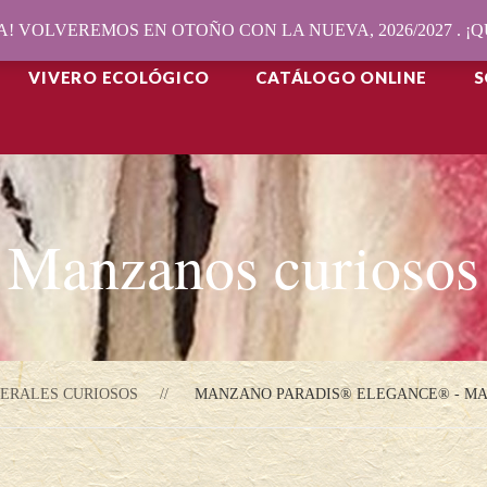
! VOLVEREMOS EN OTOÑO CON LA NUEVA, 2026/2027 . 
VIVERO ECOLÓGICO
CATÁLOGO ONLINE
S
Manzanos curiosos
ERALES CURIOSOS
MANZANO PARADIS® ELEGANCE® - M