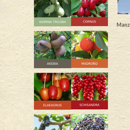
Manza
i®Joy of
Manzano Redlove®
ommunis
Kohlhaas® – Malus domestica
32,00
€