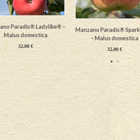
no Paradis® Ladylike® –
Manzano Paradis® Spark
Malus domestica
– Malus domestica
32,00
€
32,00
€