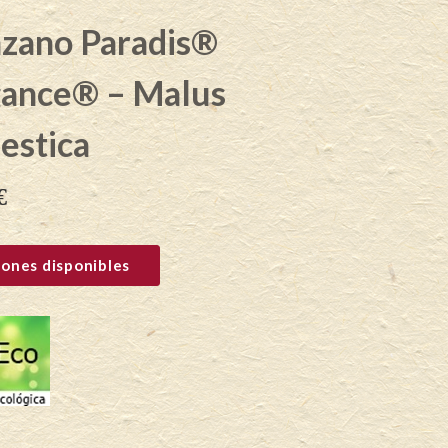
zano Paradis®
gance® – Malus
estica
€
ones disponibles