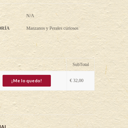
N/A
ORÍA
Manzanos y Perales curiosos
SubTotal
¡Me lo quedo!
€
32,00
NAL