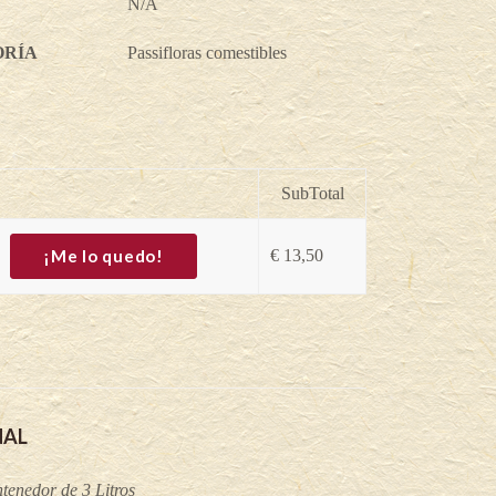
N/A
ORÍA
Passifloras comestibles
SubTotal
¡Me lo quedo!
€
13,50
NAL
tenedor de 3 Litros