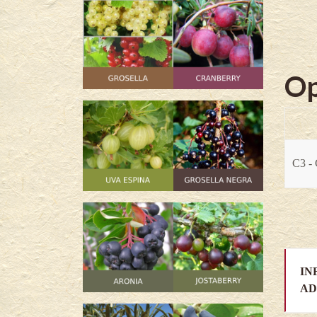
Op
C3 - 
IN
AD