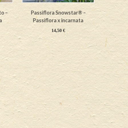
to –
Passiflora Snowstar® –
Passi
a
Passiflora x incarnata
Passi
14,50
€