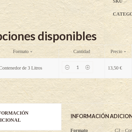
SKU
CATEG
ciones disponibles
Formato
Cantidad
Precio
Passiflora
Contenedor de 3 Litros
13,50
€
Flavicarpa
-
Passiflora
edulis
quantity
FORMACIÓN
INFORMACIÓN ADICIO
ICIONAL
Formato
C3 – Con