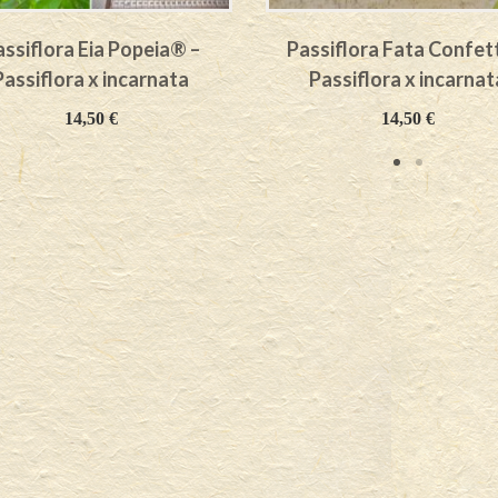
ssiflora Eia Popeia® –
Passiflora Fata Confet
Passiflora x incarnata
Passiflora x incarnat
14,50
€
14,50
€