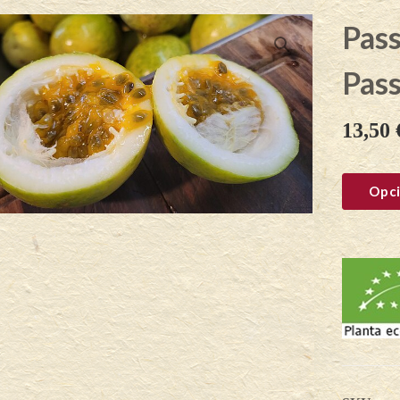
Pass
Pass
13,50
Opci