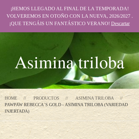
¡HEMOS LLEGADO AL FINAL DE LA TEMPORADA!
VOLVEREMOS EN OTOÑO CON LA NUEVA, 2026/2027 .
¡QUE TENGÁIS UN FANTÁSTICO VERANO!
Descartar
Asimina triloba
HOME
PRODUCTOS
ASIMINA TRILOBA
PAWPAW REBECCA´S GOLD - ASIMINA TRILOBA (VARIEDAD
INJERTADA)