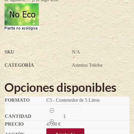
SKU
N/A
CATEGORÍA
Asimina Triloba
Opciones disponibles
C5 - Contenedor de 5 Litros
Pawpaw
Rebecca
´s
47,00
Gold
€
-
Asimina