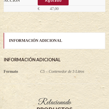
Agotado
triloba
(Variedad
€
47,00
injertada)
quantity
INFORMACIÓN ADICIONAL
INFORMACIÓN ADICIONAL
Formato
C5 – Contenedor de 5 Litros
Relacionado