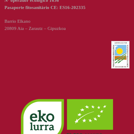
Nº operador ecológico 1636
Pasaporte fitosanitário CE: ES16-202335
Barrio Elkano
20809 Aia – Zarautz – Gipuzkoa