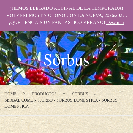
¡HEMOS LLEGADO AL FINAL DE LA TEMPORADA!
VOLVEREMOS EN OTOÑO CON LA NUEVA, 2026/2027 .
¡QUE TENGÁIS UN FANTÁSTICO VERANO!
Descartar
Sorbus
HOME
PRODUCTOS
SORBUS
SERBAL COMÚN , JERBO - SORBUS DOMESTICA - SORBUS
DOMESTICA