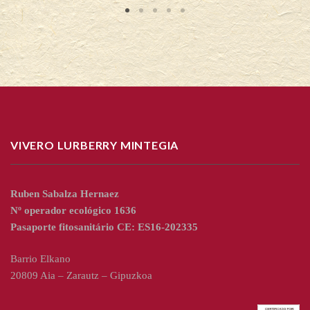
VIVERO LURBERRY MINTEGIA
Ruben Sabalza Hernaez
Nº operador ecológico 1636
Pasaporte fitosanitário CE: ES16-202335
Barrio Elkano
20809 Aia – Zarautz – Gipuzkoa