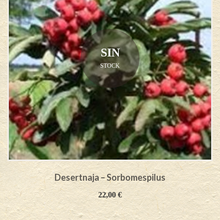
SIN
STOCK
Desertnaja – Sorbomespilus
22,00
€