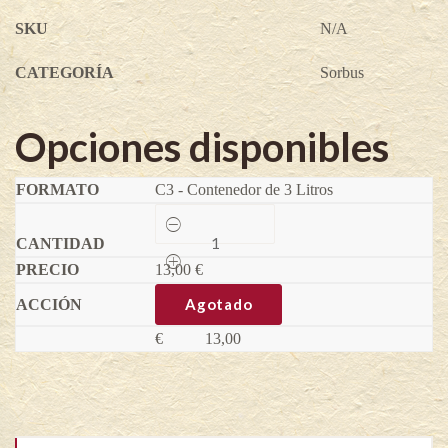
SKU
N/A
CATEGORÍA
Sorbus
Opciones disponibles
C3 - Contenedor de 3 Litros
Serbal
común
,
13,00
Jerbo
€
-
Sorbus
Agotado
domestica
-
€
13,00
Sorbus
domestica
quantity