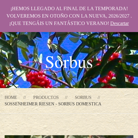
¡HEMOS LLEGADO AL FINAL DE LA TEMPORADA!
VOLVEREMOS EN OTOÑO CON LA NUEVA, 2026/2027 .
¡QUE TENGÁIS UN FANTÁSTICO VERANO!
Descartar
Sorbus
HOME
PRODUCTOS
SORBUS
SOSSENHEIMER RIESEN - SORBUS DOMESTICA