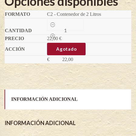
Opciones disponibles
C2 - Contenedor de 2 Litros
Sossenheimer
Riesen
-
22,00
Sorbus
€
domestica
quantity
Agotado
€
22,00
INFORMACIÓN ADICIONAL
INFORMACIÓN ADICIONAL